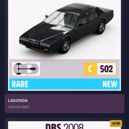
LAGONDA
289 KM
•
RWD
A746