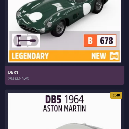
DBR1
254 KM
•
RWD
C548