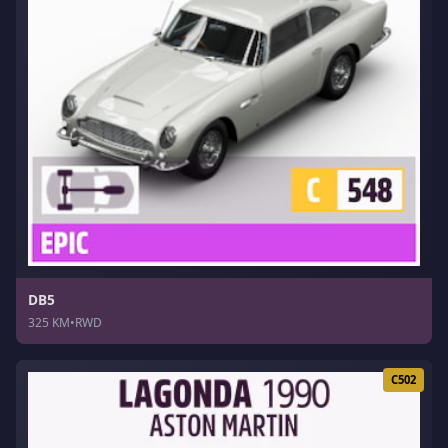
DB5
325 KM
•
RWD
C502