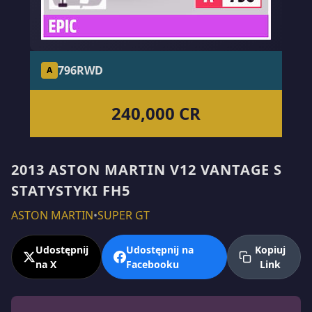
796
RWD
A
240,000 CR
2013 ASTON MARTIN V12 VANTAGE S
STATYSTYKI FH5
ASTON MARTIN
•
SUPER GT
Udostępnij
Udostępnij na
Kopiuj
na X
Facebooku
Link