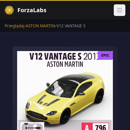
ForzaLabs
Otwó
Przeglądaj
/
ASTON MARTIN
/
V12 VANTAGE S
EPIC