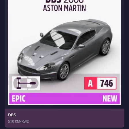
DBS
510 KM
•
RWD