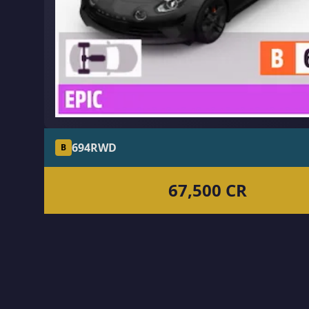
694
RWD
B
67,500 CR