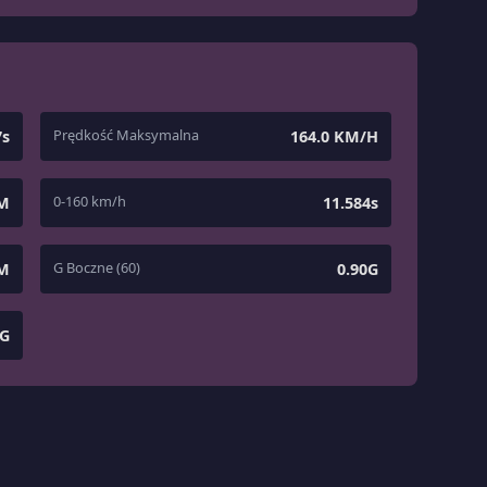
Prędkość Maksymalna
7s
164.0 KM/H
0-160 km/h
 M
11.584s
G Boczne (60)
 M
0.90G
6G
1
/
5