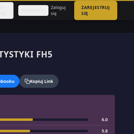
sze
Zaloguj
ZAREJESTRUJ
Premium
ody
się
SIĘ
TYSTYKI FH5
cebooku
Kopiuj Link
6.0
5.8