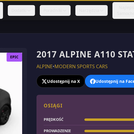
Najlep
Dodatki
Poradniki
Narzędzia
Samoch
2017 ALPINE A110 STA
EPIC
ALPINE
•
MODERN SPORTS CARS
Udostępnij na X
Udostępnij na Fa
OSIĄGI
PRĘDKOŚĆ
PROWADZENIE