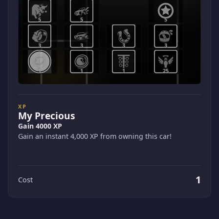
5
5
5
3
3
3
3
1
1
1
25
XP
My Precious
Gain 4000 XP
Gain an instant 4,000 XP from owning this car!
1
Cost