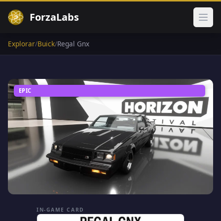
ForzaLabs
Abri
Explorar
/
Buick
/
Regal Gnx
EPIC
IN-GAME CARD