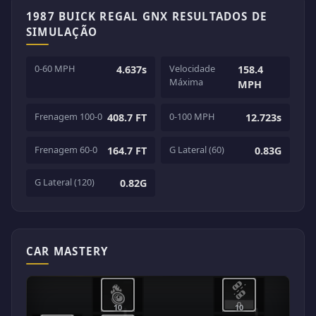
1987 BUICK REGAL GNX RESULTADOS DE
SIMULAÇÃO
0-60 MPH
Velocidade
4.637s
158.4
Máxima
MPH
Frenagem 100-0
0-100 MPH
408.7 FT
12.723s
Frenagem 60-0
G Lateral (60)
164.7 FT
0.83G
G Lateral (120)
0.82G
CAR MASTERY
10
10