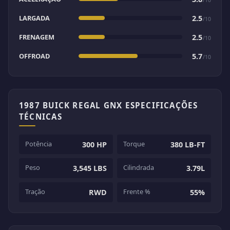
LARGADA
2.5
/10
FRENAGEM
2.5
/10
OFFROAD
5.7
/10
1987 BUICK REGAL GNX ESPECIFICAÇÕES
TÉCNICAS
Potência
Torque
300 HP
380 LB-FT
Peso
Cilindrada
3,545 LBS
3.79L
Tração
Frente %
RWD
55%