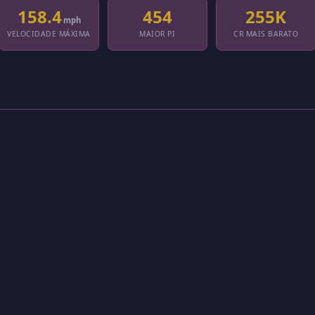
158.4
454
255K
mph
VELOCIDADE MÁXIMA
MAIOR PI
CR MAIS BARATO