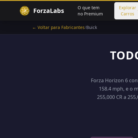
O que tem
Explorar
ForzaLabs
no Premium
Carros
← Voltar para Fabricantes
/
Buick
TODO
Forza Horizon 6 con
158.4 mph, e o m
255,000 CR a 255,