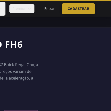
Premium
Entrar
CADASTRAR
O FH6
7 Buick Regal Gnx, a
 preços variam de
e, a aceleração, a