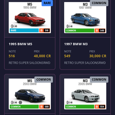
RARE
COMMON
1995 BMW M5
1997 BMW M3
NOTE
PRIX
NOTE
PRIX
516
48,000 CR
549
30,000 CR
RETRO SUPER SALOONS
RWD
RETRO SUPER SALOONS
RWD
COMMON
COMMON