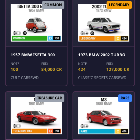
COMMON
LEGENDARY
1957 BMW ISETTA 300
1973 BMW 2002 TURBO
NOTE
PRIX
NOTE
PRIX
100
84,000 CR
424
127,000 CR
CULT CARS
RWD
CLASSIC SPORTS CARS
RWD
TREASURE CAR
RARE