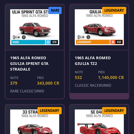
RARE
LEGENDARY
1965 ALFA ROMEO
1965 ALFA ROMEO
GIULIA SPRINT GTA
GIULIA TZ2
STRADALE
NOTE
PRIX
532
1,140,000 CR
NOTE
PRIX
379
343,000 CR
CLASSIC RACERS
RWD
RARE CLASSICS
RWD
LEGENDARY
LEGENDARY