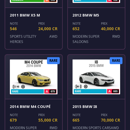
2011 BMW X5 M
2012 BMW M5
NOTE
PRIX
NOTE
PRIX
546
24,000 CR
652
40,000 CR
SPORTS UTILITY
AWD
MODERN SUPER
RWD
HEROES
SALOONS
RARE
RARE
2014 BMW M4 COUPÉ
2015 BMW I8
NOTE
PRIX
NOTE
PRIX
679
55,000 CR
665
70,000 CR
MODERN SUPER
RWD
MODERN SPORTS CARS
AWD