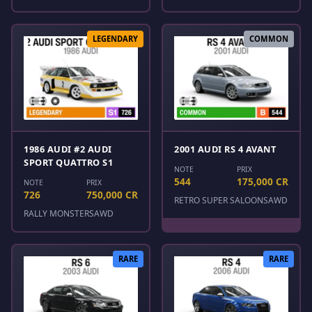
LEGENDARY
COMMON
1986 AUDI #2 AUDI
2001 AUDI RS 4 AVANT
SPORT QUATTRO S1
NOTE
PRIX
544
175,000 CR
NOTE
PRIX
726
750,000 CR
RETRO SUPER SALOONS
AWD
RALLY MONSTERS
AWD
RARE
RARE