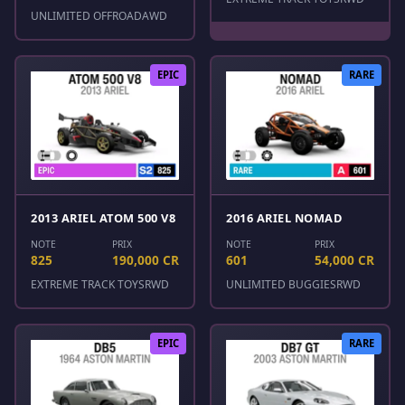
UNLIMITED OFFROAD
AWD
EPIC
RARE
2013 ARIEL ATOM 500 V8
2016 ARIEL NOMAD
NOTE
PRIX
NOTE
PRIX
825
190,000 CR
601
54,000 CR
EXTREME TRACK TOYS
RWD
UNLIMITED BUGGIES
RWD
EPIC
RARE