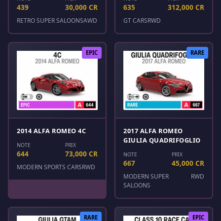
439
30,000 CR
635
312,000 CR
RETRO SUPER SALOONS
AWD
GT CARS
RWD
EPIC
RARE
2014 ALFA ROMEO 4C
2017 ALFA ROMEO
GIULIA QUADRIFOGLIO
NOTE
PRIX
644
73,000 CR
NOTE
PRIX
667
45,000 CR
MODERN SPORTS CARS
RWD
MODERN SUPER
RWD
SALOONS
RARE
EPIC