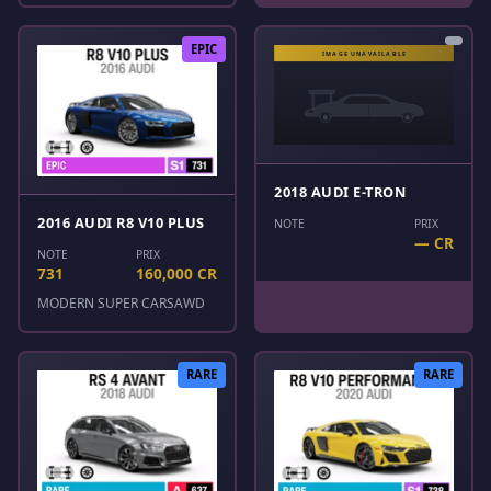
EPIC
2018 AUDI E-TRON
2016 AUDI R8 V10 PLUS
NOTE
PRIX
— CR
NOTE
PRIX
731
160,000 CR
MODERN SUPER CARS
AWD
RARE
RARE