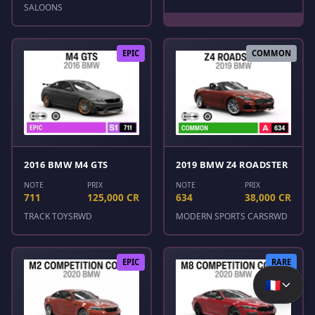
SALOONS
EPIC
COMMON
2016 BMW M4 GTS
2019 BMW Z4 ROADSTER
NOTE
PRIX
NOTE
PRIX
711
125,000 CR
634
38,000 CR
TRACK TOYS
RWD
MODERN SPORTS CARS
RWD
EPIC
RARE
🇫🇷