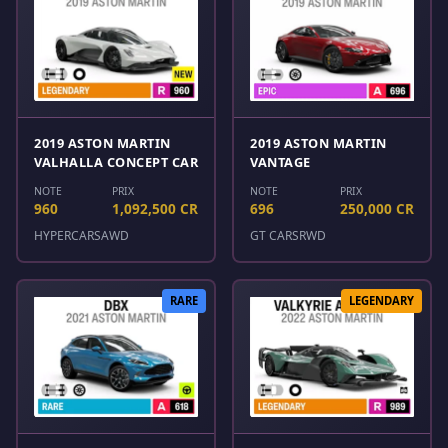
2019 ASTON MARTIN
2019 ASTON MARTIN
VALHALLA CONCEPT CAR
VANTAGE
NOTE
PRIX
NOTE
PRIX
960
1,092,500 CR
696
250,000 CR
HYPERCARS
AWD
GT CARS
RWD
RARE
LEGENDARY