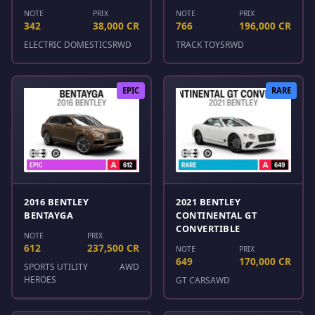
NOTE
PRIX
NOTE
PRIX
342
38,000 CR
766
196,000 CR
ELECTRIC DOMESTICS
RWD
TRACK TOYS
RWD
EPIC
RARE
2016 BENTLEY
2021 BENTLEY
BENTAYGA
CONTINENTAL GT
CONVERTIBLE
NOTE
PRIX
612
237,500 CR
NOTE
PRIX
649
170,000 CR
SPORTS UTILITY
AWD
HEROES
GT CARS
AWD