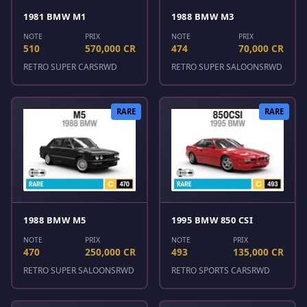
1981 BMW M1
1988 BMW M3
NOTE
PRIX
NOTE
PRIX
510
570,000 CR
474
70,000 CR
RETRO SUPER CARS
RWD
RETRO SUPER SALOONS
RWD
RARE
RARE
1988 BMW M5
1995 BMW 850 CSI
NOTE
PRIX
NOTE
PRIX
470
250,000 CR
493
135,000 CR
RETRO SUPER SALOONS
RWD
RETRO SPORTS CARS
RWD