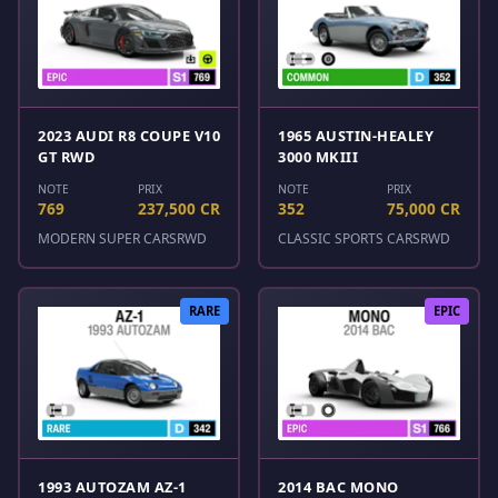
2023 AUDI R8 COUPE V10
1965 AUSTIN-HEALEY
GT RWD
3000 MKIII
NOTE
PRIX
NOTE
PRIX
769
237,500 CR
352
75,000 CR
MODERN SUPER CARS
RWD
CLASSIC SPORTS CARS
RWD
RARE
EPIC
1993 AUTOZAM AZ-1
2014 BAC MONO