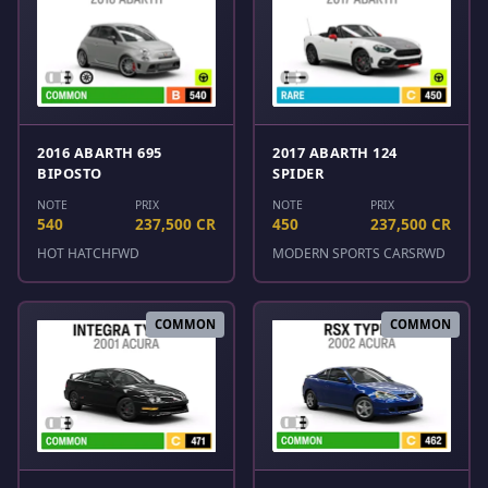
2016 ABARTH 695
2017 ABARTH 124
BIPOSTO
SPIDER
NOTE
PRIX
NOTE
PRIX
540
237,500 CR
450
237,500 CR
HOT HATCH
FWD
MODERN SPORTS CARS
RWD
COMMON
COMMON