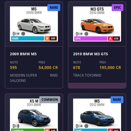
RARE
EPIC
2009 BMW M5
2010 BMW M3 GTS
NOTE
PRIX
NOTE
PRIX
595
54,000 CR
678
195,000 CR
MODERN SUPER
RWD
TRACK TOYS
RWD
SALOONS
COMMON
RARE