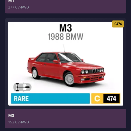
M1
277 CV
•
RWD
C474
M3
192 CV
•
RWD