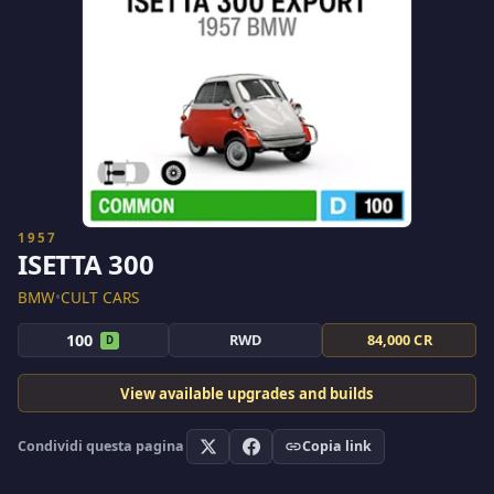
1957
ISETTA 300
BMW
•
CULT CARS
100
RWD
84,000 CR
D
View available upgrades and builds
Condividi questa pagina
Copia link