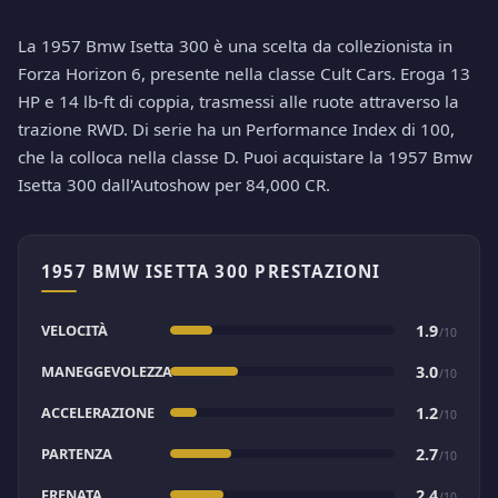
La 1957 Bmw Isetta 300 è una scelta da collezionista in
Forza Horizon 6, presente nella classe Cult Cars. Eroga 13
HP e 14 lb-ft di coppia, trasmessi alle ruote attraverso la
trazione RWD. Di serie ha un Performance Index di 100,
che la colloca nella classe D. Puoi acquistare la 1957 Bmw
Isetta 300 dall'Autoshow per 84,000 CR.
1957 BMW ISETTA 300 PRESTAZIONI
VELOCITÀ
1.9
/10
MANEGGEVOLEZZA
3.0
/10
ACCELERAZIONE
1.2
/10
PARTENZA
2.7
/10
FRENATA
2.4
/10