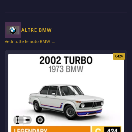
ALTRE BMW
Vedi tutte le auto BMW →
C424