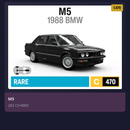
C470
M5
282 CV
•
RWD