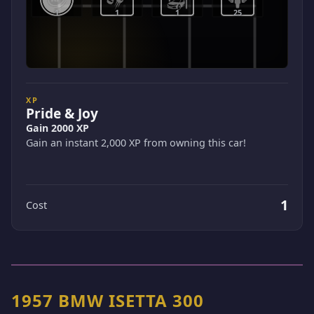
1
1
1
25
XP
Pride & Joy
Gain 2000 XP
Gain an instant 2,000 XP from owning this car!
1
Cost
1957 BMW ISETTA 300