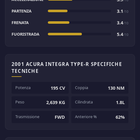
PARTENZA
3.1
/10
FRENATA
3.4
/10
FUORISTRADA
5.4
/10
2001 ACURA INTEGRA TYPE-R SPECIFICHE
TECNICHE
Potenza
Coppia
195 CV
130 NM
Peso
Cilindrata
2,639 KG
1.8L
Trasmissione
Anteriore %
FWD
62%