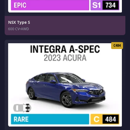
NSX Type S
600 CV
•
AWD
C484