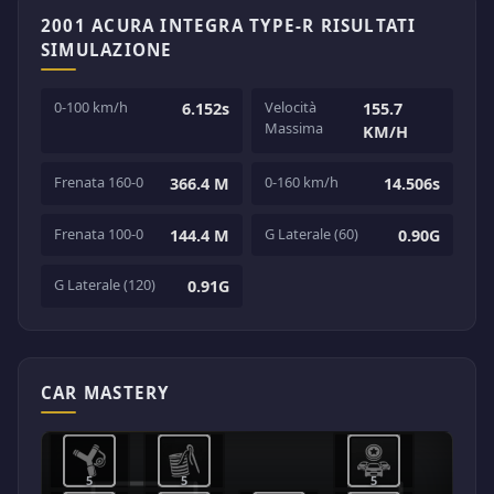
2001 ACURA INTEGRA TYPE-R RISULTATI
SIMULAZIONE
0-100 km/h
Velocità
6.152s
155.7
Massima
KM/H
Frenata 160-0
0-160 km/h
366.4 M
14.506s
Frenata 100-0
G Laterale (60)
144.4 M
0.90G
G Laterale (120)
0.91G
CAR MASTERY
5
5
5