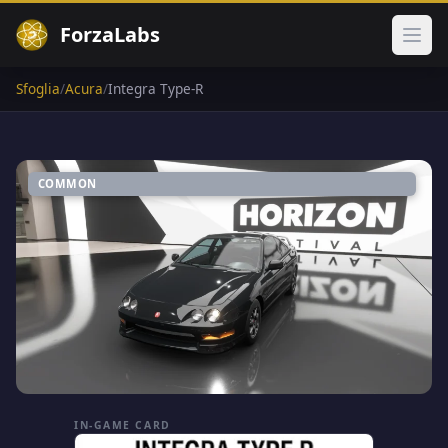
ForzaLabs
Apri
Sfoglia
/
Acura
/
Integra Type-R
COMMON
IN-GAME CARD