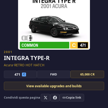
2001
INTEGRA TYPE-R
Acura
•
RETRO HOT HATCH
471
FWD
65,000 CR
C
View available upgrades and builds
Condividi questa pagina
Copia link