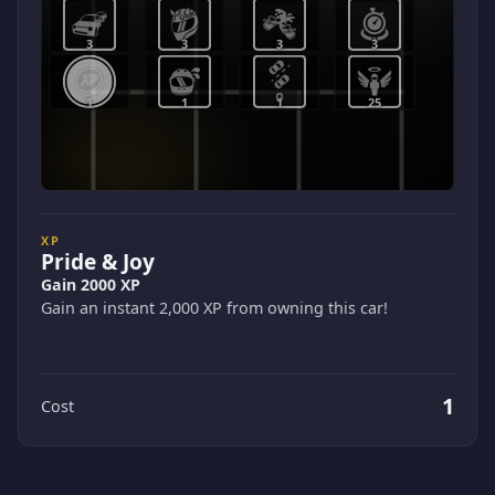
3
3
3
3
1
1
1
25
XP
Pride & Joy
Gain 2000 XP
Gain an instant 2,000 XP from owning this car!
1
Cost