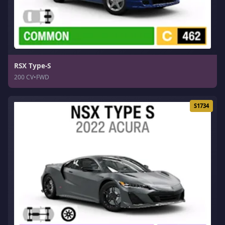
RSX Type-S
200 CV
•
FWD
S1734