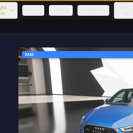
glia
Auto
Extra
Guide
Strumenti
to
Top
RARE