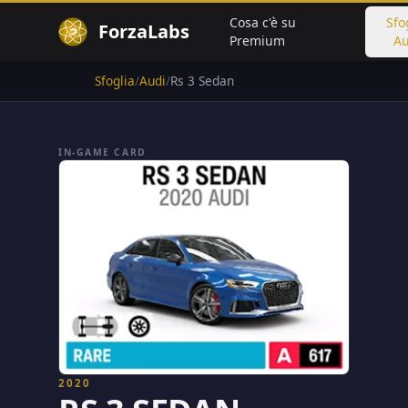
Cosa c'è su
Sfo
ForzaLabs
Premium
Au
Sfoglia
/
Audi
/
Rs 3 Sedan
IN-GAME CARD
2020