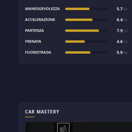
MANEGGEVOLEZZA
5.7
/10
ACCELERAZIONE
6.4
/10
PARTENZA
7.9
/10
FRENATA
4.6
/10
FUORISTRADA
5.9
/10
CAR MASTERY