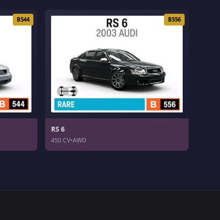
B544
B556
RS 6
450 CV
•
AWD