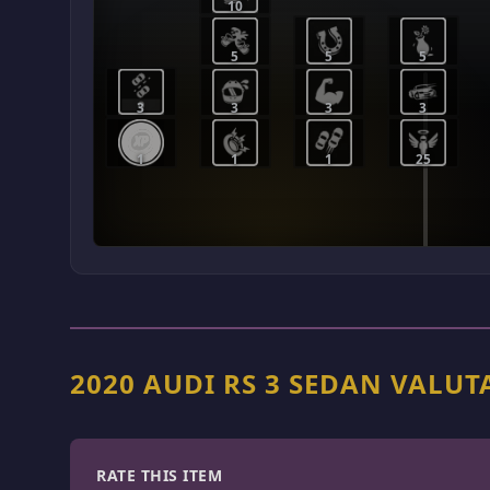
10
5
5
5
3
3
3
3
1
1
1
25
2020 AUDI RS 3 SEDAN VALU
RATE THIS ITEM