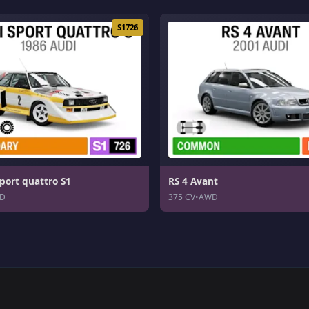
S1726
port quattro S1
RS 4 Avant
D
375 CV
•
AWD