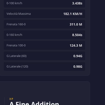
0-100 km/h
3.438s
Velocità Massima
182.1 KM/H
Frenata 160-0
311.0 M
0-160 km/h
8.504s
Frenata 100-0
124.3 M
G Laterale (60)
0.94G
G Laterale (120)
0.98G
XP
A Fine Addition