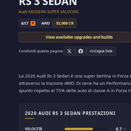
RS 3 SEDAN
Audi
•
MODERN SUPER SALOONS
617
AWD
52,000 CR
A
View available upgrades and builds
Condividi questa pagina
Copia link
La 2020 Audi Rs 3 Sedan è una super berlina in Forza H
attraverso la trazione AWD. Di serie ha un Performance 
spunto rispetto al 75% delle auto di classe A in Forza
2020 AUDI RS 3 SEDAN PRESTAZIONI
VELOCITÀ
6.7
/10