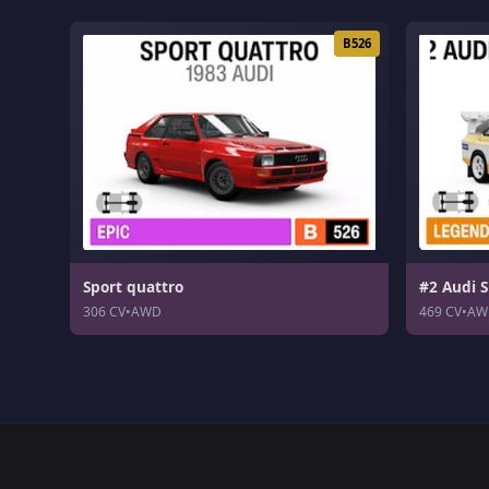
B526
Sport quattro
#2 Audi S
306 CV
•
AWD
469 CV
•
AW