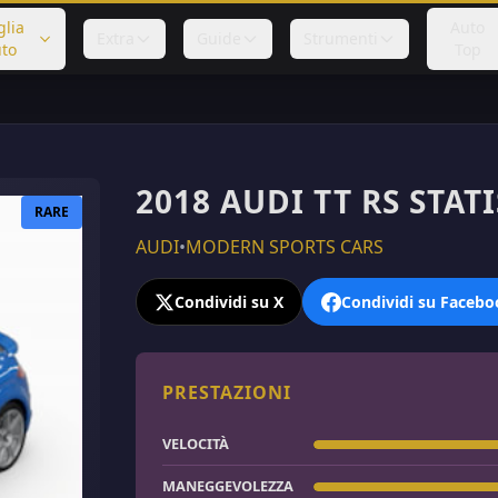
glia
Auto
Extra
Guide
Strumenti
to
Top
2018 AUDI TT RS STAT
RARE
AUDI
•
MODERN SPORTS CARS
Condividi su X
Condividi su Facebo
PRESTAZIONI
VELOCITÀ
MANEGGEVOLEZZA