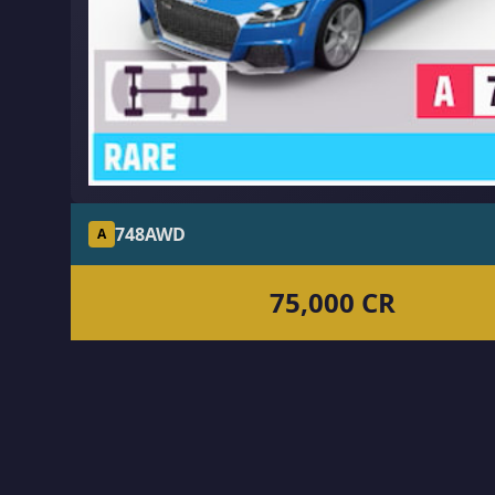
748
AWD
A
75,000 CR