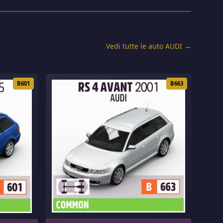
Vedi tutte le auto AUDI →
B601
B663