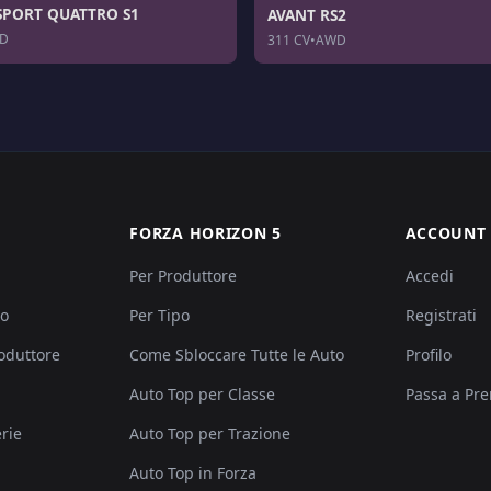
SPORT QUATTRO S1
AVANT RS2
D
311 CV
•
AWD
FORZA HORIZON 5
ACCOUNT
Per Produttore
Accedi
po
Per Tipo
Registrati
roduttore
Come Sbloccare Tutte le Auto
Profilo
Auto Top per Classe
Passa a Pr
rie
Auto Top per Trazione
Auto Top in Forza