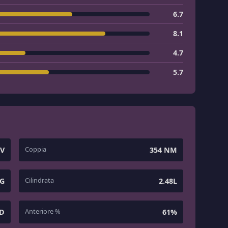
6.7
8.1
4.7
5.7
Coppia
CV
354 NM
Cilindrata
KG
2.48L
Anteriore %
D
61%