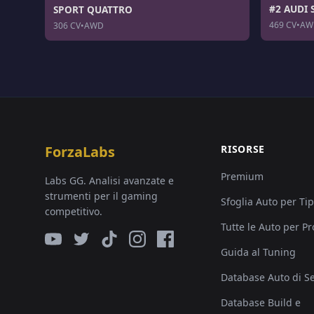
#2 AUDI 
SPORT QUATTRO
469 CV
•
AW
306 CV
•
AWD
ForzaLabs
RISORSE
Premium
Labs GG. Analisi avanzate e
strumenti per il gaming
Sfoglia Auto per Ti
competitivo.
Tutte le Auto per P
Guida al Tuning
Database Auto di Se
Database Build e