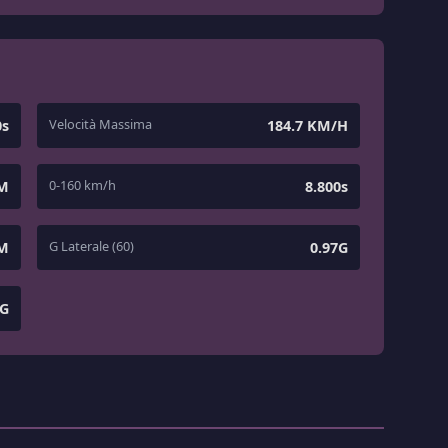
Velocità Massima
0s
184.7 KM/H
0-160 km/h
 M
8.800s
G Laterale (60)
 M
0.97G
1G