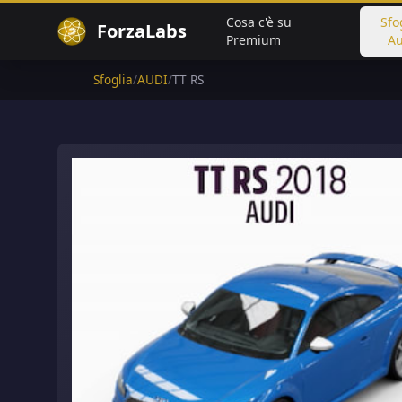
Cosa c'è su
Sfo
ForzaLabs
Premium
Au
Sfoglia
/
AUDI
/
TT RS