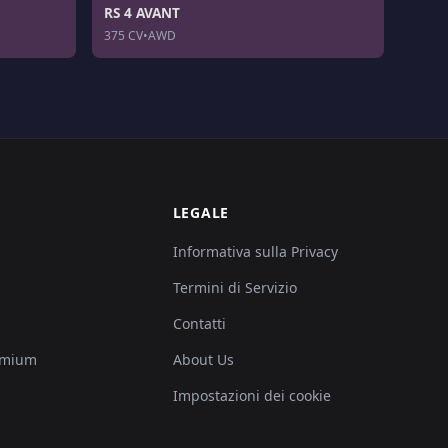
RS 4 AVANT
375 CV
•
AWD
LEGALE
Informativa sulla Privacy
Termini di Servizio
Contatti
emium
About Us
Impostazioni dei cookie