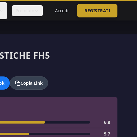
Premium
Accedi
REGISTRATI
ISTICHE FH5
ok
Copia Link
6.8
5.7