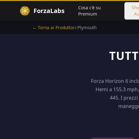
Cosa c'è su
Sfo
ForzaLabs
Premium
Au
← Torna ai Produttori
/
Plymouth
TUTT
Forza Horizon 6 incl
Hemi a 155.3 mph, 
445. I prezz
maneggev