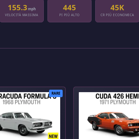
155.3
445
45K
mph
VELOCITÀ MASSIMA
PI PIÙ ALTO
CR PIÙ ECONOMICA
RARE