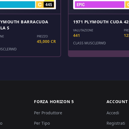
PLYMOUTH BARRACUDA
1971 PLYMOUTH CUDA 42
LA S
VALUTAZIONE
PR
441
12
ONE
PREZZO
45,000 CR
CLASS MUSCLE
RWD
USCLE
RWD
FORZA HORIZON 5
ACCOUNT
Per Produttore
Accedi
po
Per Tipo
Registrati