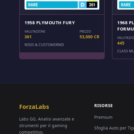
1958 PLYMOUTH FURY
1968 
FORMU
VALUTAZIONE
PREZZO
361
53,000 CR
VALUTAZI
445
RODS & CUSTOMS
RWD
CLASS M
ForzaLabs
RISORSE
Premium
Labs GG. Analisi avanzate e
strumenti per il gaming
Sfoglia Auto per Ti
competitivo.