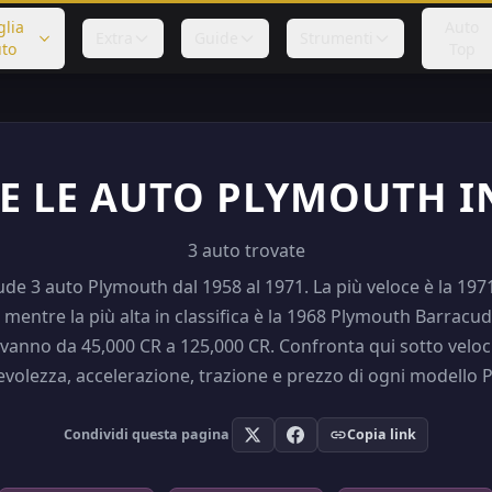
glia
Auto
Extra
Guide
Strumenti
to
Top
E LE AUTO PLYMOUTH I
3 auto trovate
ude 3 auto Plymouth dal 1958 al 1971. La più veloce è la 1
mentre la più alta in classifica è la 1968 Plymouth Barracu
i vanno da 45,000 CR a 125,000 CR. Confronta qui sotto velo
olezza, accelerazione, trazione e prezzo di ogni modello 
Condividi questa pagina
Copia link