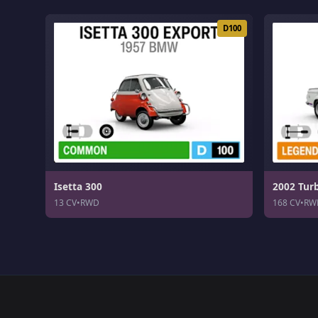
D100
Isetta 300
2002 Tur
13 CV
•
RWD
168 CV
•
RW