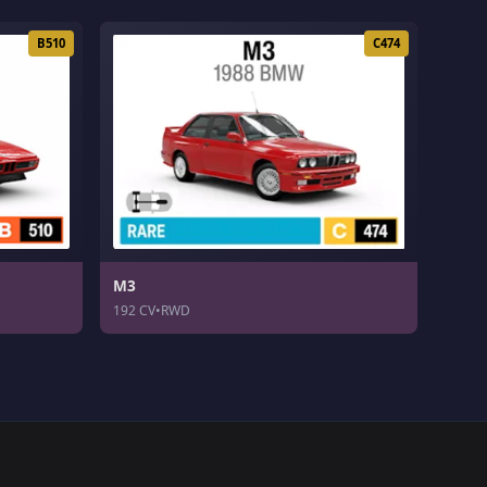
B510
C474
M3
192 CV
•
RWD