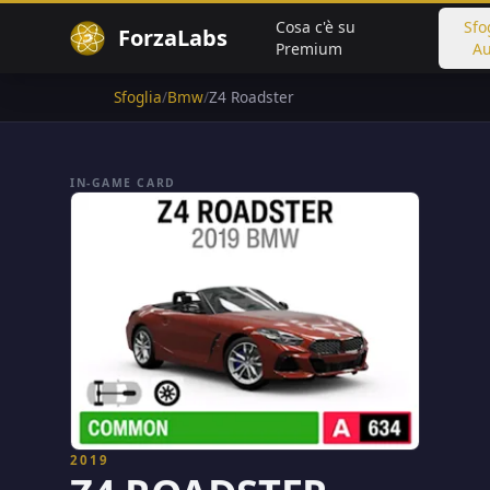
Cosa c'è su
Sfo
ForzaLabs
Premium
Au
Sfoglia
/
Bmw
/
Z4 Roadster
IN-GAME CARD
2019