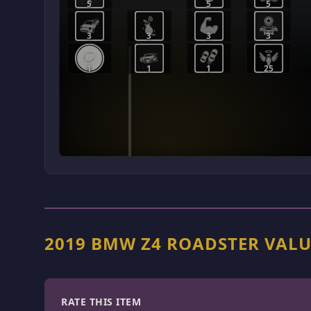
5
5
5
3
3
3
3
1
1
1
25
2019 BMW Z4 ROADSTER VALU
RATE THIS ITEM