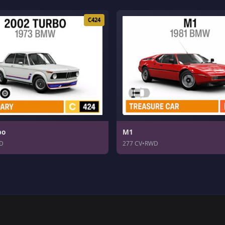
C424
bo
M1
D
277 CV
•
RWD