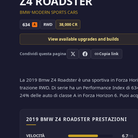
Z4 ROADSTER
BMW
•
MODERN SPORTS CARS
634
RWD
38,000 CR
A
View available upgrades and builds
Condividi questa pagina
Copia link
La 2019 Bmw Z4 Roadster è una sportiva in Forza Horizo
trazione RWD. Di serie ha un Performance Index di 634, 
24% delle auto di classe A in Forza Horizon 6. Puoi a
2019 BMW Z4 ROADSTER PRESTAZIONI
VELOCITÀ
6.7
/10