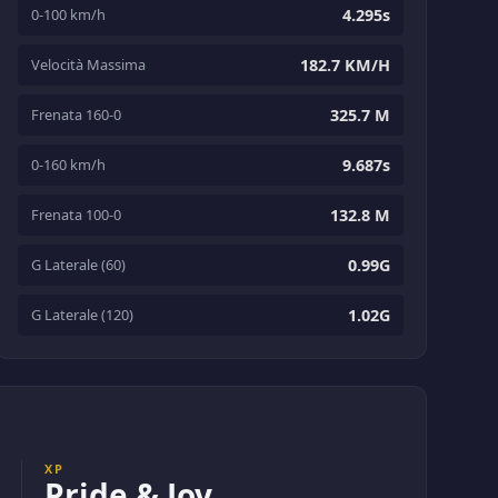
0-100 km/h
4.295s
Velocità Massima
182.7 KM/H
Frenata 160-0
325.7 M
0-160 km/h
9.687s
Frenata 100-0
132.8 M
G Laterale (60)
0.99G
G Laterale (120)
1.02G
XP
Pride & Joy