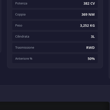
Potenza
382 CV
Coppia
369 NM
Peso
3,252 KG
Cilindrata
3L
Trasmissione
RWD
Anteriore %
50%