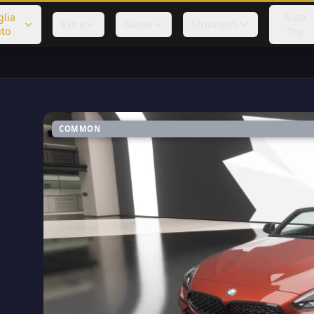
glia
Auto
Extra
Guide
Strumenti
to
Top
COMMON