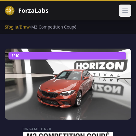
ForzaLabs
Apri
Sfoglia
/
Bmw
/
M2 Competition Coupé
EPIC
IN-GAME CARD