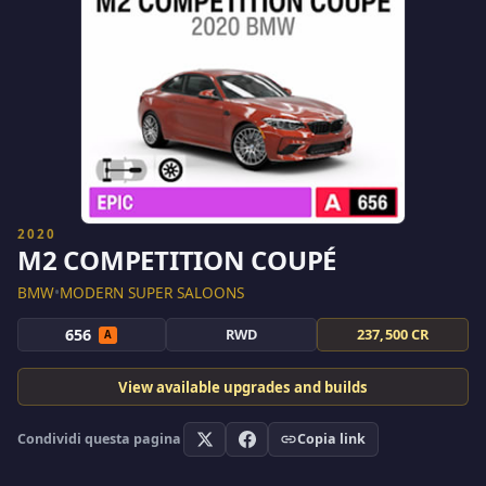
2020
M2 COMPETITION COUPÉ
BMW
•
MODERN SUPER SALOONS
656
RWD
237,500 CR
A
View available upgrades and builds
Condividi questa pagina
Copia link