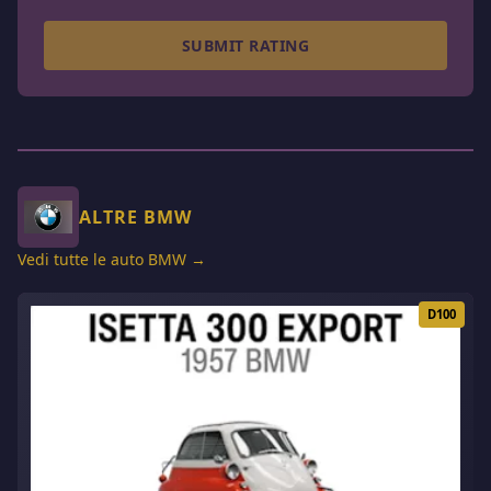
SUBMIT RATING
ALTRE BMW
Vedi tutte le auto BMW →
D100