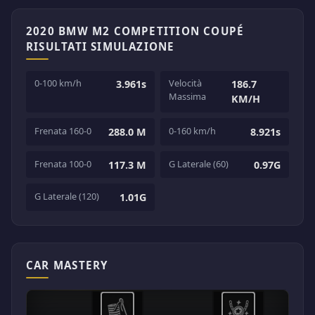
2020 BMW M2 COMPETITION COUPÉ
RISULTATI SIMULAZIONE
0-100 km/h
Velocità
3.961s
186.7
Massima
KM/H
Frenata 160-0
0-160 km/h
288.0 M
8.921s
Frenata 100-0
G Laterale (60)
117.3 M
0.97G
G Laterale (120)
1.01G
CAR MASTERY