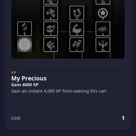
10
10
5
5
5
3
3
3
3
1
1
1
25
XP
My Precious
Gain 4000 XP
Gain an instant 4,000 XP from owning this car!
1
Cost