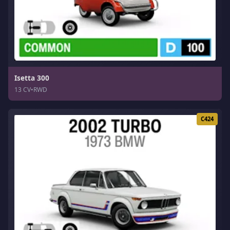
Isetta 300
13 CV
•
RWD
C424