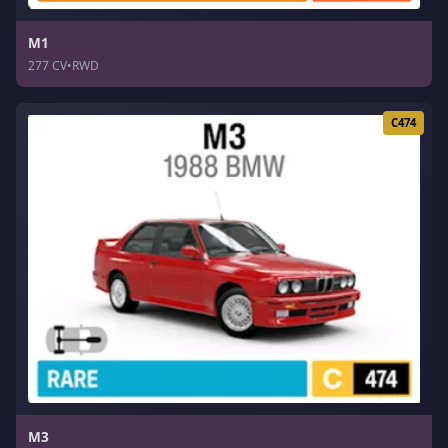
M1
277 CV
•
RWD
C474
M3