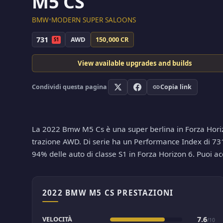
M5 CS
BMW
•
MODERN SUPER SALOONS
731
AWD
150,000 CR
S1
View available upgrades and builds
Condividi questa pagina
Copia link
La 2022 Bmw M5 Cs è una super berlina in Forza Horizo
trazione AWD. Di serie ha un Performance Index di 731, 
94% delle auto di classe S1 in Forza Horizon 6. Puoi 
2022 BMW M5 CS PRESTAZIONI
VELOCITÀ
7.6
/10