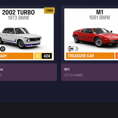
C424
bo
M1
D
277 CV
•
RWD