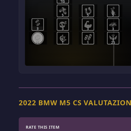
10
5
5
5
3
3
3
3
1
1
1
25
2022 BMW M5 CS VALUTAZION
RATE THIS ITEM