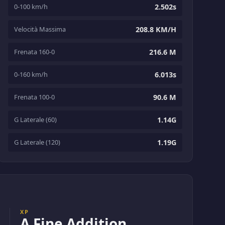
0-100 km/h
2.502s
Velocità Massima
208.8 KM/H
Frenata 160-0
216.6 M
0-160 km/h
6.013s
Frenata 100-0
90.6 M
G Laterale (60)
1.14G
G Laterale (120)
1.19G
XP
A Fine Addition