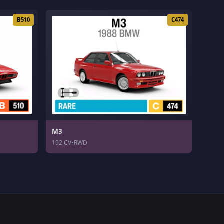
B510
C474
M3
192 CV
•
RWD