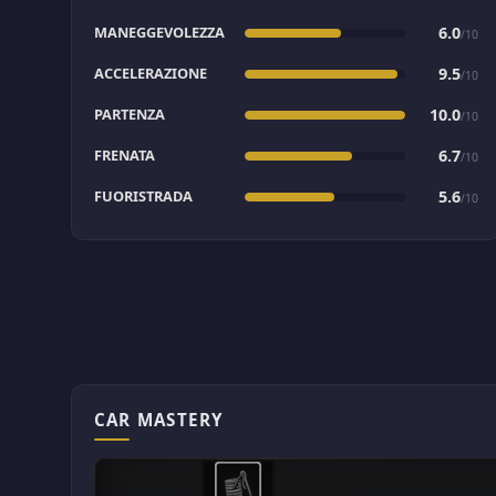
MANEGGEVOLEZZA
6.0
/10
ACCELERAZIONE
9.5
/10
PARTENZA
10.0
/10
FRENATA
6.7
/10
FUORISTRADA
5.6
/10
CAR MASTERY