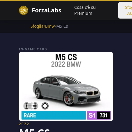
Cosa c'è su
Sfo
ForzaLabs
Premium
Au
Sfoglia
/
Bmw
/
M5 Cs
IN-GAME CARD
2022