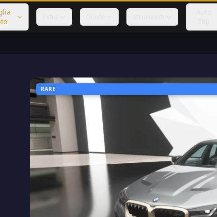
glia
Auto
Extra
Guide
Strumenti
to
Top
RARE