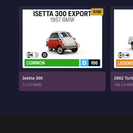
D100
Isetta 300
2002 Tur
13 CV
•
RWD
168 CV
•
RW