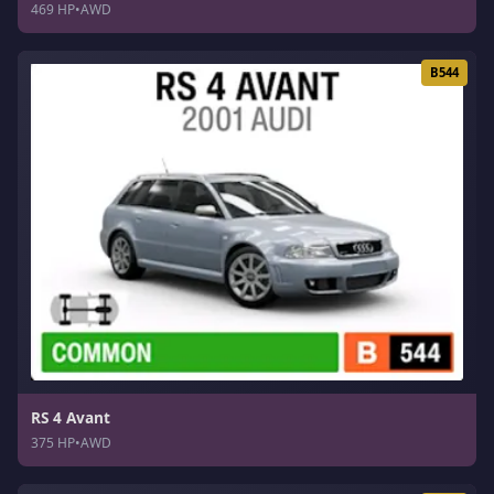
469 HP
•
AWD
B544
RS 4 Avant
375 HP
•
AWD