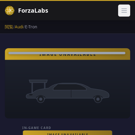
ForzaLabs
メイ
閲覧
/
Audi
/
E-Tron
IN-GAME CARD