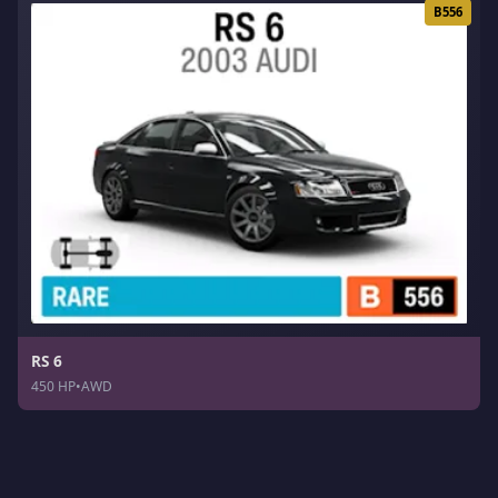
B556
RS 6
450 HP
•
AWD