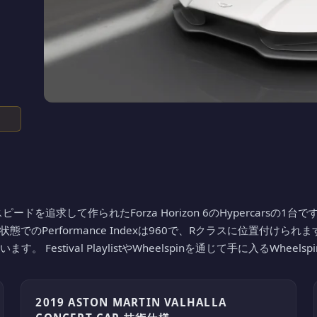
は、ひたすらスピードを追求して作られたForza Horizon 6のHypercars
のPerformance Indexは960で、Rクラスに位置付けられます
stival PlaylistやWheelspinを通じて手に入るWheels
2019 ASTON MARTIN VALHALLA