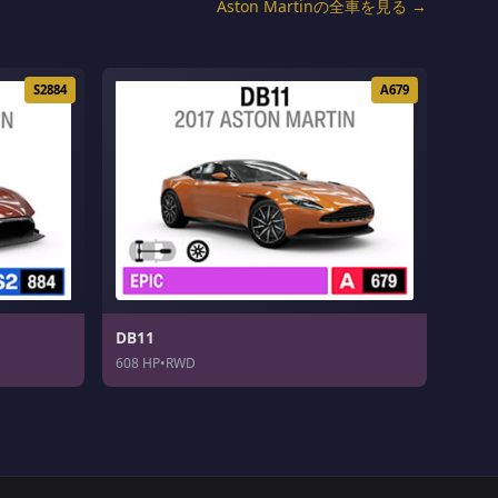
Aston Martinの全車を見る →
S2884
A679
DB11
608 HP
•
RWD