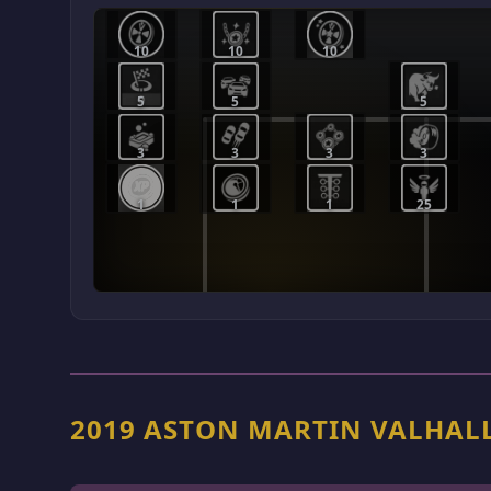
10
10
10
5
5
5
3
3
3
3
1
1
1
25
2019 ASTON MARTIN VAL