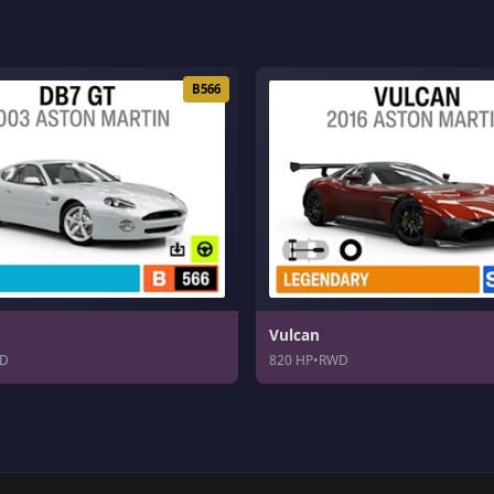
B566
Vulcan
D
820 HP
•
RWD