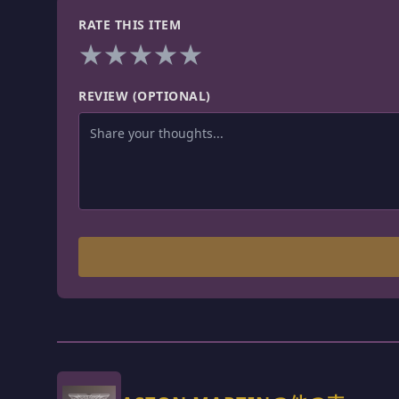
RATE THIS ITEM
★
★
★
★
★
REVIEW (OPTIONAL)