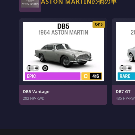
ASTON MARTINの他の車
C416
DB5 Vantage
DB7 GT
282 HP
•
RWD
435 HP
•
RW