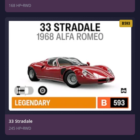
168 HP
•
RWD
B593
33 Stradale
245 HP
•
RWD