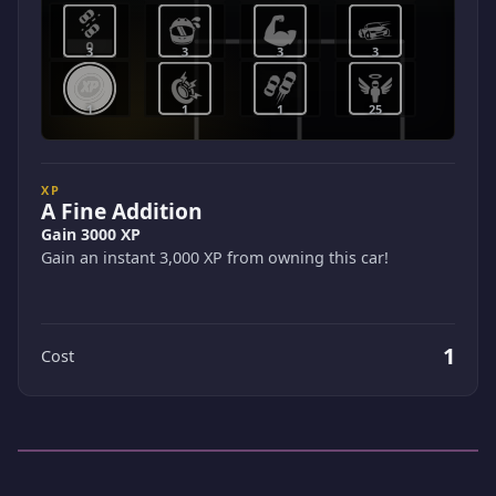
3
3
3
3
1
1
1
25
XP
A Fine Addition
Gain 3000 XP
Gain an instant 3,000 XP from owning this car!
1
Cost