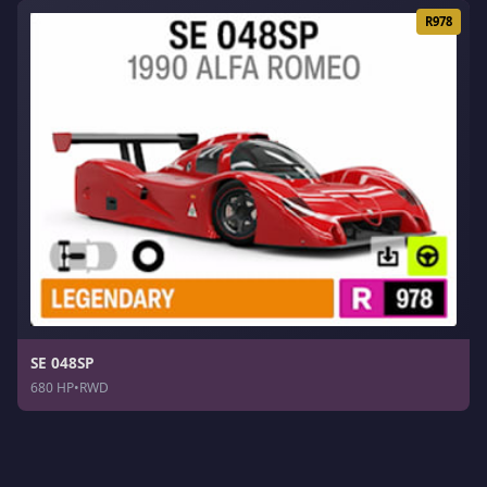
R978
SE 048SP
680 HP
•
RWD