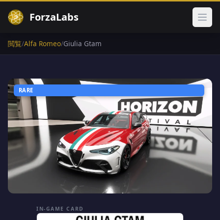
ForzaLabs
メイ
閲覧
/
Alfa Romeo
/
Giulia Gtam
RARE
IN-GAME CARD