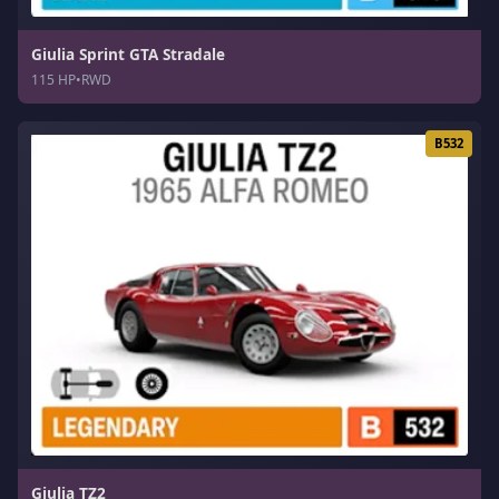
Giulia Sprint GTA Stradale
115 HP
•
RWD
B532
Giulia TZ2