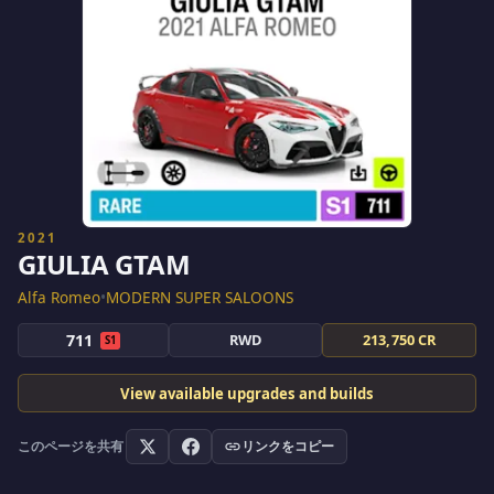
2021
GIULIA GTAM
Alfa Romeo
•
MODERN SUPER SALOONS
711
RWD
213,750 CR
S1
View available upgrades and builds
このページを共有
リンクをコピー