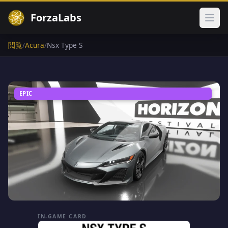
ForzaLabs
メイ
閲覧
/
Acura
/
Nsx Type S
EPIC
IN-GAME CARD