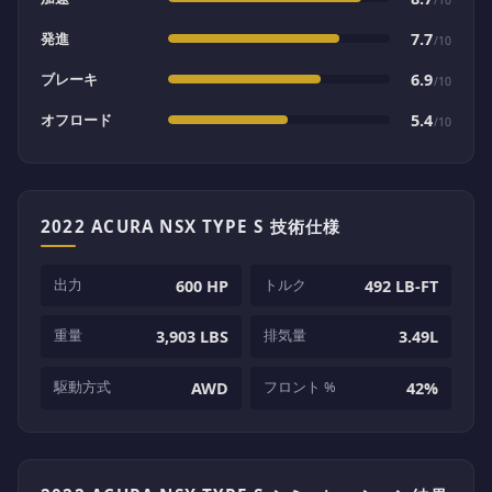
発進
7.7
/10
ブレーキ
6.9
/10
オフロード
5.4
/10
2022 ACURA NSX TYPE S 技術仕様
出力
トルク
600 HP
492 LB-FT
重量
排気量
3,903 LBS
3.49L
駆動方式
フロント %
AWD
42%