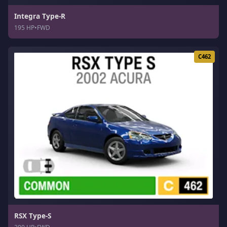
Integra Type-R
195 HP
•
FWD
C462
RSX Type-S