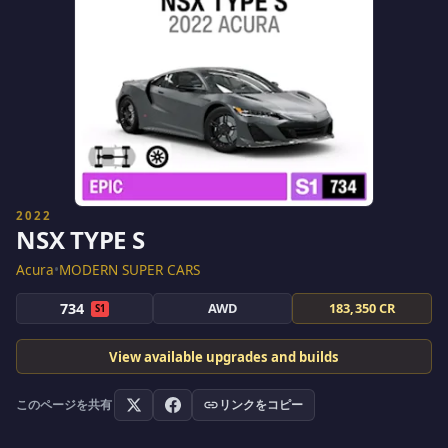
2022
NSX TYPE S
Acura
•
MODERN SUPER CARS
734
AWD
183,350 CR
S1
View available upgrades and builds
このページを共有
リンクをコピー