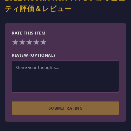
ティ評価＆レビュー
RATE THIS ITEM
★
★
★
★
★
REVIEW (OPTIONAL)
SUBMIT RATING