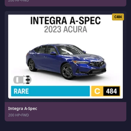
200 HP
•
FWD
C484
Integra A-Spec
200 HP
•
FWD