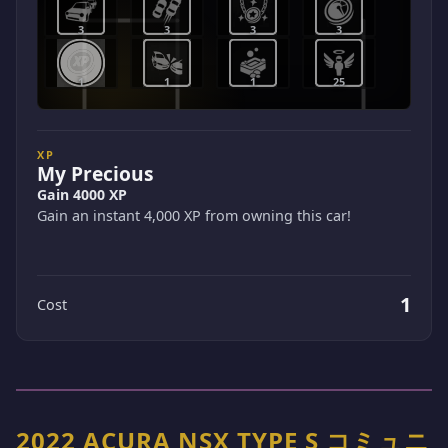
3
3
3
3
1
1
1
25
XP
My Precious
Gain 4000 XP
Gain an instant 4,000 XP from owning this car!
1
Cost
2022 ACURA NSX TYPE S コミュニ