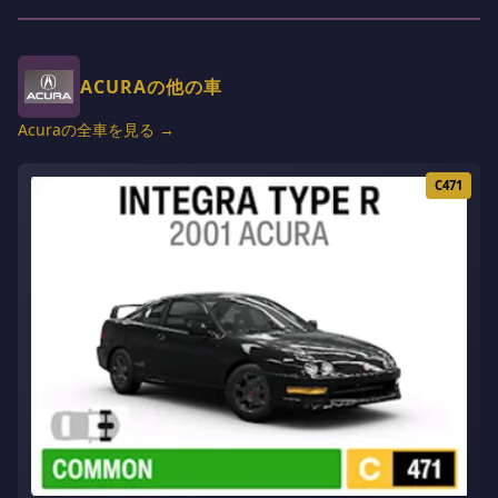
ACURAの他の車
Acuraの全車を見る →
C471