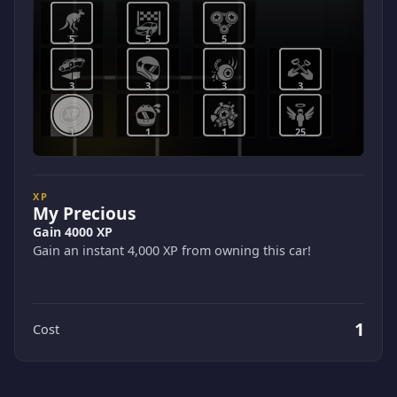
5
5
5
3
3
3
3
1
1
1
25
XP
My Precious
Gain 4000 XP
Gain an instant 4,000 XP from owning this car!
1
Cost