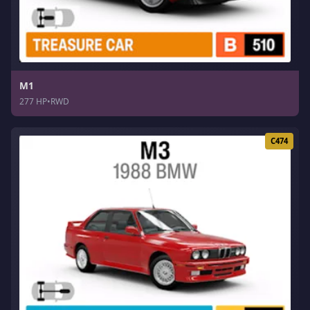
M1
277 HP
•
RWD
C474