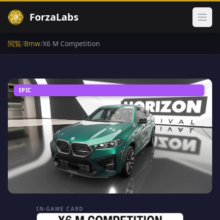
ForzaLabs
メイ
閲覧
/
Bmw
/
X6 M Competition
EPIC
IN-GAME CARD