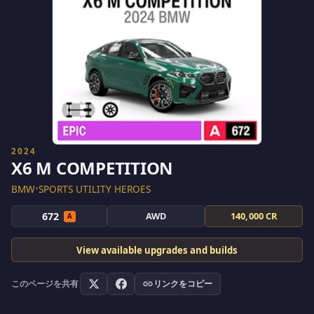
2024
X6 M COMPETITION
BMW
•
SPORTS UTILITY HEROES
672
AWD
140,000 CR
A
View available upgrades and builds
このページを共有
リンクをコピー