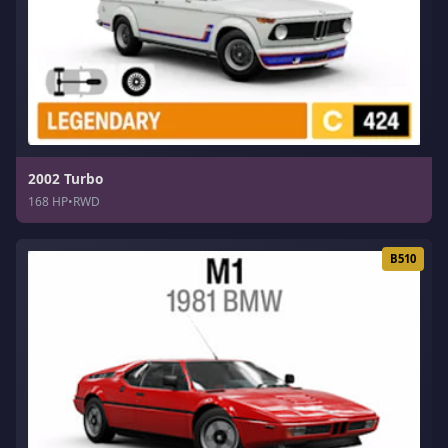
2002 Turbo
168 HP
•
RWD
B510