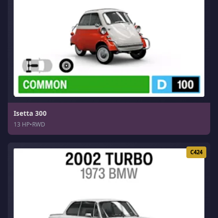
Isetta 300
13 HP
•
RWD
C424