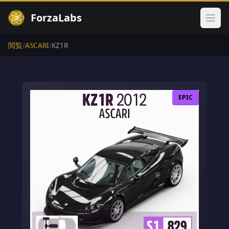
ForzaLabs
メイ
閲覧
/
ASCARI
/
KZ1R
EPIC