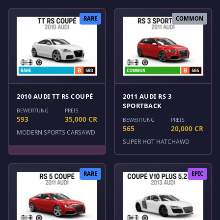
RARE
COMMON
2010 AUDI TT RS COUPÉ
2011 AUDI RS 3
SPORTBACK
BEWERTUNG
PREIS
593
35,000 CR
BEWERTUNG
PREIS
565
20,000 CR
MODERN SPORTS CARS
AWD
SUPER HOT HATCH
AWD
RARE
EPIC