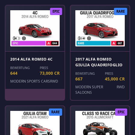
EPIC
RARE
2014 ALFA ROMEO 4C
2017 ALFA ROMEO
GIULIA QUADRIFOGLIO
BEWERTUNG
PREIS
644
73,000 CR
BEWERTUNG
PREIS
667
45,000 CR
MODERN SPORTS CARS
RWD
MODERN SUPER
RWD
SALOONS
RARE
EPIC