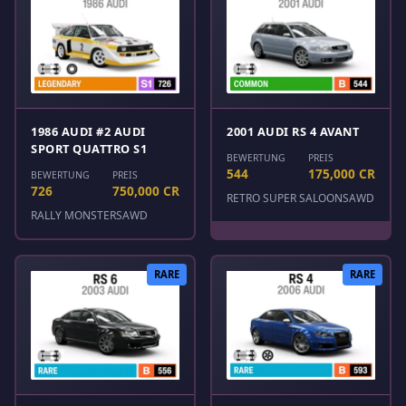
1986 AUDI #2 AUDI
2001 AUDI RS 4 AVANT
SPORT QUATTRO S1
BEWERTUNG
PREIS
544
175,000 CR
BEWERTUNG
PREIS
726
750,000 CR
RETRO SUPER SALOONS
AWD
RALLY MONSTERS
AWD
RARE
RARE