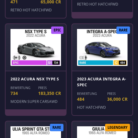
471
65,000 CR
RETRO HOT HATCH
FWD
RETRO HOT HATCH
FWD
EPIC
RARE
2022 ACURA NSX TYPE S
2023 ACURA INTEGRA A-
SPEC
BEWERTUNG
PREIS
734
183,350 CR
BEWERTUNG
PREIS
484
36,000 CR
MODERN SUPER CARS
AWD
HOT HATCH
FWD
RARE
LEGENDARY