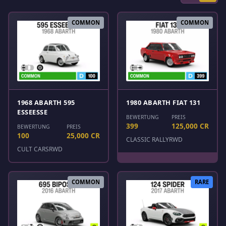
COMMON
COMMON
1968 ABARTH 595
1980 ABARTH FIAT 131
ESSEESSE
BEWERTUNG
PREIS
399
125,000 CR
BEWERTUNG
PREIS
100
25,000 CR
CLASSIC RALLY
RWD
CULT CARS
RWD
COMMON
RARE