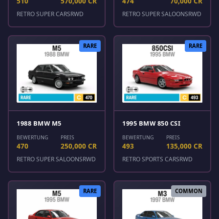
510
570,000 CR
474
70,000 CR
RETRO SUPER CARS
RWD
RETRO SUPER SALOONS
RWD
RARE
RARE
1988 BMW M5
1995 BMW 850 CSI
BEWERTUNG
PREIS
BEWERTUNG
PREIS
470
250,000 CR
493
135,000 CR
RETRO SUPER SALOONS
RWD
RETRO SPORTS CARS
RWD
RARE
COMMON