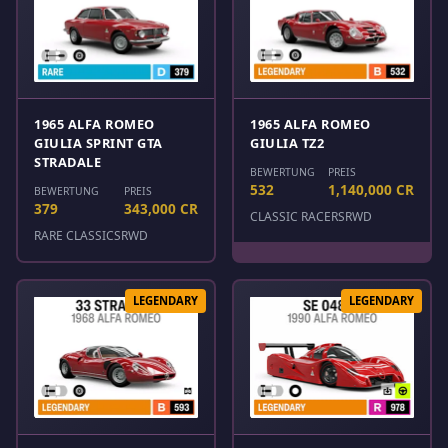
1965 ALFA ROMEO
1965 ALFA ROMEO
GIULIA SPRINT GTA
GIULIA TZ2
STRADALE
BEWERTUNG
PREIS
532
1,140,000 CR
BEWERTUNG
PREIS
379
343,000 CR
CLASSIC RACERS
RWD
RARE CLASSICS
RWD
LEGENDARY
LEGENDARY