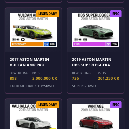
LEGENDARY
EPIC
2017 ASTON MARTIN
2019 ASTON MARTIN
VULCAN AMR PRO
DBS SUPERLEGGERA
BEWERTUNG
PREIS
BEWERTUNG
PREIS
898
3,000,000 CR
736
261,250 CR
EXTREME TRACK TOYS
RWD
SUPER GT
RWD
LEGENDARY
EPIC