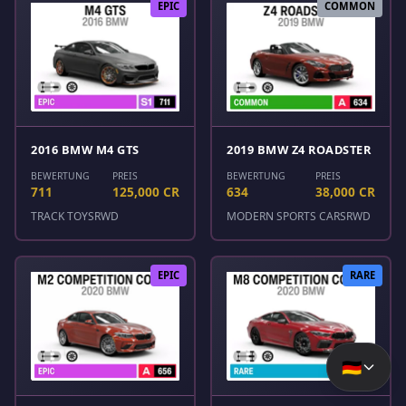
EPIC
COMMON
2016 BMW M4 GTS
2019 BMW Z4 ROADSTER
BEWERTUNG
PREIS
BEWERTUNG
PREIS
711
125,000 CR
634
38,000 CR
TRACK TOYS
RWD
MODERN SPORTS CARS
RWD
EPIC
RARE
🇩🇪