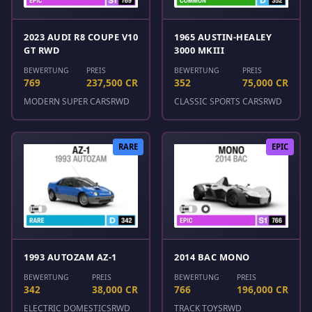
2023 AUDI R8 COUPE V10
1965 AUSTIN-HEALEY
GT RWD
3000 MKIII
BEWERTUNG
PREIS
BEWERTUNG
PREIS
769
237,500 CR
352
75,000 CR
MODERN SUPER CARS
RWD
CLASSIC SPORTS CARS
RWD
RARE
EPIC
1993 AUTOZAM AZ-1
2014 BAC MONO
BEWERTUNG
PREIS
BEWERTUNG
PREIS
342
38,000 CR
766
196,000 CR
ELECTRIC DOMESTICS
RWD
TRACK TOYS
RWD