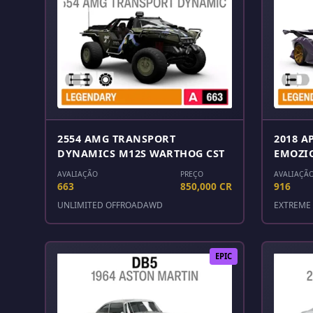
2554 AMG TRANSPORT
2018 A
DYNAMICS M12S WARTHOG CST
EMOZI
AVALIAÇÃO
PREÇO
AVALIAÇÃ
663
850,000 CR
916
UNLIMITED OFFROAD
AWD
EXTREME 
EPIC