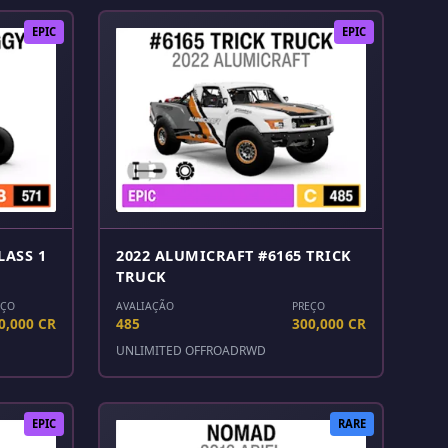
EPIC
EPIC
LASS 1
2022 ALUMICRAFT #6165 TRICK
TRUCK
EÇO
AVALIAÇÃO
PREÇO
0,000 CR
485
300,000 CR
UNLIMITED OFFROAD
RWD
EPIC
RARE