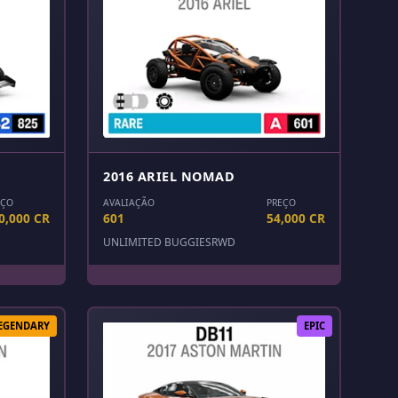
2016 ARIEL NOMAD
EÇO
AVALIAÇÃO
PREÇO
0,000 CR
601
54,000 CR
UNLIMITED BUGGIES
RWD
EGENDARY
EPIC