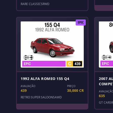
RARE CLASSICS
RWD
EPIC
1992 ALFA ROMEO 155 Q4
2007 A
COMPE
AVALIAÇÃO
PREÇO
439
30,000 CR
AVALIAÇÃ
635
RETRO SUPER SALOONS
AWD
GT CARS