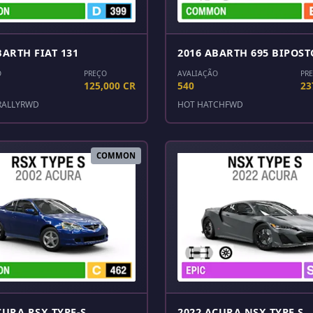
BARTH FIAT 131
2016 ABARTH 695 BIPOST
O
PREÇO
AVALIAÇÃO
PR
125,000 CR
540
23
RALLY
RWD
HOT HATCH
FWD
COMMON
CURA RSX TYPE-S
2022 ACURA NSX TYPE S