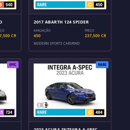
O
2017 ABARTH 124 SPIDER
EÇO
AVALIAÇÃO
PREÇO
7,500 CR
450
237,500 CR
MODERN SPORTS CARS
RWD
EPIC
RARE
2023 ACURA INTEGRA A-SPEC