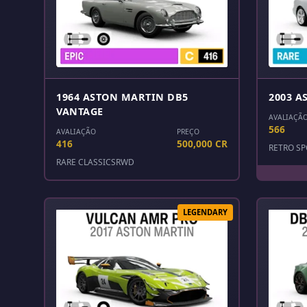
1964 ASTON MARTIN DB5
2003 A
VANTAGE
AVALIAÇÃ
566
AVALIAÇÃO
PREÇO
416
500,000 CR
RETRO SP
RARE CLASSICS
RWD
LEGENDARY