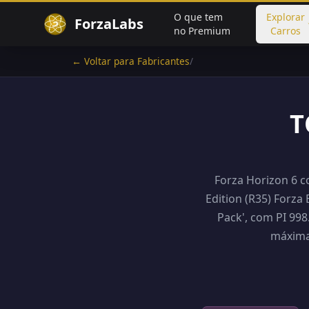
O que tem
Explorar
ForzaLabs
no Premium
Carros
← Voltar para Fabricantes
/
T
Forza Horizon 6 c
Edition (R35) Forza
Pack', com PI 998
máxima,