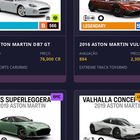
STON MARTIN DB7 GT
2016 ASTON MARTIN VU
O
PREÇO
AVALIAÇÃO
PREÇ
76,000 CR
884
2,30
ORTS CARS
RWD
EXTREME TRACK TOYS
RWD
EPIC
L