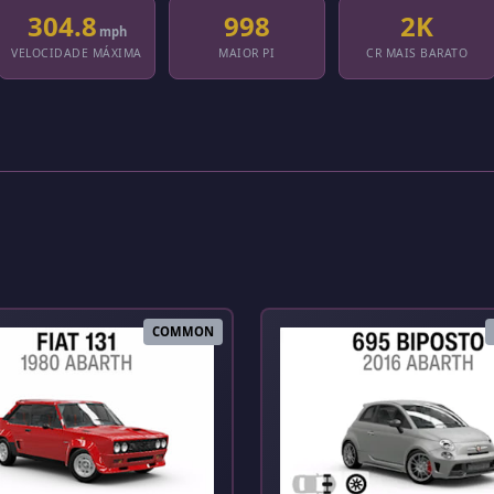
304.8
998
2K
mph
VELOCIDADE MÁXIMA
MAIOR PI
CR MAIS BARATO
COMMON