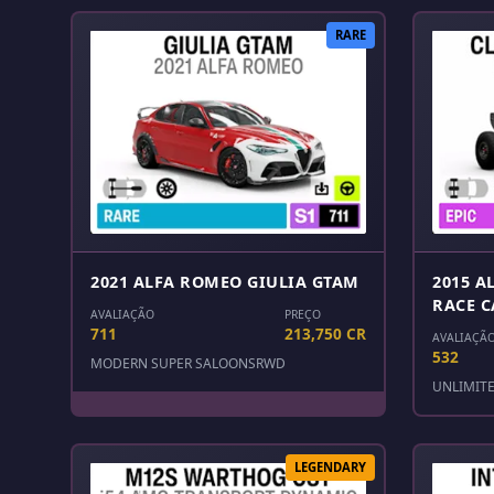
RARE
2021 ALFA ROMEO GIULIA GTAM
2015 A
RACE C
AVALIAÇÃO
PREÇO
711
213,750 CR
AVALIAÇÃ
532
MODERN SUPER SALOONS
RWD
UNLIMIT
LEGENDARY