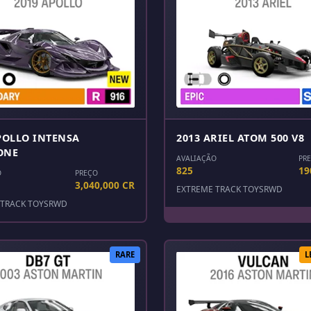
POLLO INTENSA
2013 ARIEL ATOM 500 V8
ONE
AVALIAÇÃO
PR
825
19
O
PREÇO
3,040,000 CR
EXTREME TRACK TOYS
RWD
TRACK TOYS
RWD
RARE
L