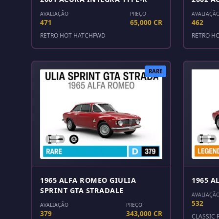
AVALIAÇÃO
PREÇO
AVALIAÇÃ
471
65,000 CR
462
RETRO HOT HATCH
FWD
RETRO H
RARE
1965 ALFA ROMEO GIULIA
1965 A
SPRINT GTA STRADALE
AVALIAÇÃ
532
AVALIAÇÃO
PREÇO
379
343,000 CR
CLASSIC 