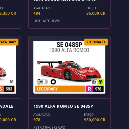
EÇO
AVALIAÇÃO
PREÇO
3,350 CR
484
36,000 CR
HOT HATCH
FWD
EGENDARY
LEGENDARY
RADALE
1990 ALFA ROMEO SE 048SP
O
AVALIAÇÃO
PREÇO
0,000 CR
978
950,000 CR
RETRO RACERS
RWD