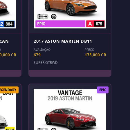
LCAN
2017 ASTON MARTIN DB11
O
AVALIAÇÃO
PREÇO
0,000 CR
679
175,000 CR
SUPER GT
RWD
EGENDARY
EPIC