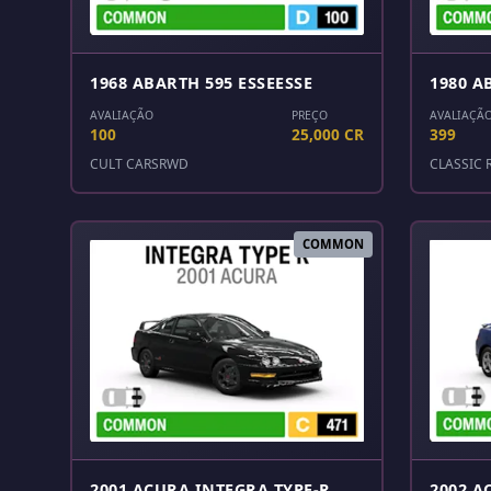
1968 ABARTH 595 ESSEESSE
1980 A
AVALIAÇÃO
PREÇO
AVALIAÇÃ
100
25,000 CR
399
CULT CARS
RWD
CLASSIC 
COMMON
2001 ACURA INTEGRA TYPE-R
2002 A