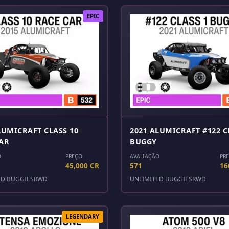
EPIC
LUMICRAFT CLASS 10
2021 ALUMICRAFT #122 C
AR
BUGGY
O
PREÇO
AVALIAÇÃO
PR
45,000 CR
571
16
ED BUGGIES
RWD
UNLIMITED BUGGIES
RWD
LEGENDARY