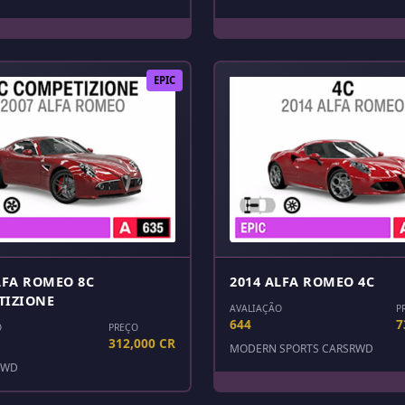
EPIC
LFA ROMEO 8C
2014 ALFA ROMEO 4C
TIZIONE
AVALIAÇÃO
P
644
7
O
PREÇO
312,000 CR
MODERN SPORTS CARS
RWD
RWD