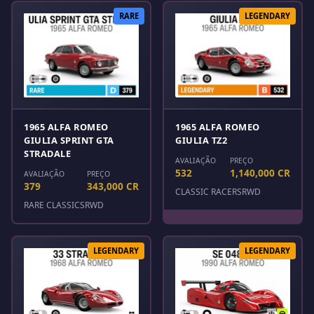
RARE
LEGENDARY
1965 ALFA ROMEO
1965 ALFA ROMEO
GIULIA SPRINT GTA
GIULIA TZ2
STRADALE
AVALIAÇÃO
PREÇO
532
1,140,000 CR
AVALIAÇÃO
PREÇO
379
343,000 CR
CLASSIC RACERS
RWD
RARE CLASSICS
RWD
LEGENDARY
LEGENDARY