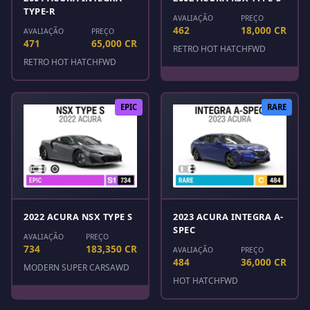
TYPE-R
AVALIAÇÃO
PREÇO
462
18,000 CR
AVALIAÇÃO
PREÇO
471
65,000 CR
RETRO HOT HATCH
FWD
RETRO HOT HATCH
FWD
EPIC
RARE
2022 ACURA NSX TYPE S
2023 ACURA INTEGRA A-
SPEC
AVALIAÇÃO
PREÇO
734
183,350 CR
AVALIAÇÃO
PREÇO
484
36,000 CR
MODERN SUPER CARS
AWD
HOT HATCH
FWD