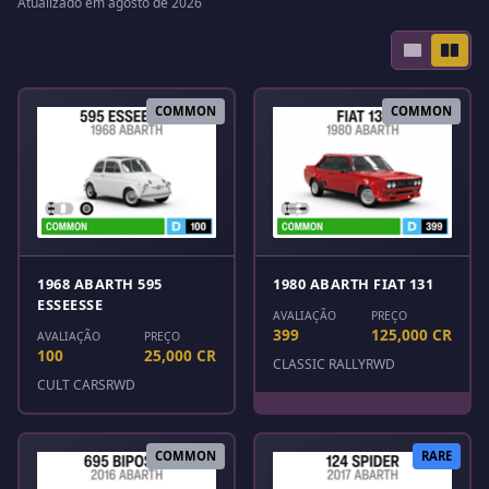
Atualizado em agosto de 2026
COMMON
COMMON
1968 ABARTH 595
1980 ABARTH FIAT 131
ESSEESSE
AVALIAÇÃO
PREÇO
399
125,000 CR
AVALIAÇÃO
PREÇO
100
25,000 CR
CLASSIC RALLY
RWD
CULT CARS
RWD
COMMON
RARE