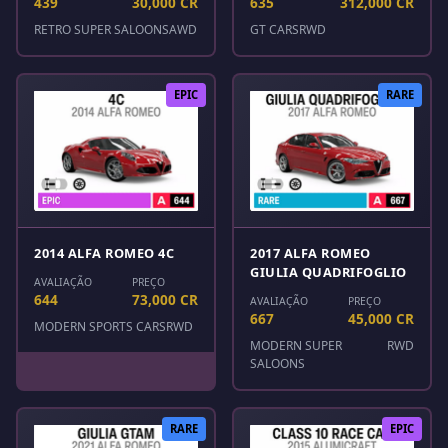
439
30,000 CR
635
312,000 CR
RETRO SUPER SALOONS
AWD
GT CARS
RWD
EPIC
RARE
2014 ALFA ROMEO 4C
2017 ALFA ROMEO
GIULIA QUADRIFOGLIO
AVALIAÇÃO
PREÇO
644
73,000 CR
AVALIAÇÃO
PREÇO
667
45,000 CR
MODERN SPORTS CARS
RWD
MODERN SUPER
RWD
SALOONS
RARE
EPIC