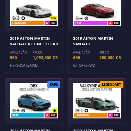
2019 ASTON MARTIN
2019 ASTON MARTIN
VALHALLA CONCEPT CAR
VANTAGE
AVALIAÇÃO
PREÇO
AVALIAÇÃO
PREÇO
960
1,092,500 CR
696
250,000 CR
HYPERCARS
AWD
GT CARS
RWD
RARE
LEGENDARY
2021 ASTON MARTIN
2022 ASTON MARTIN