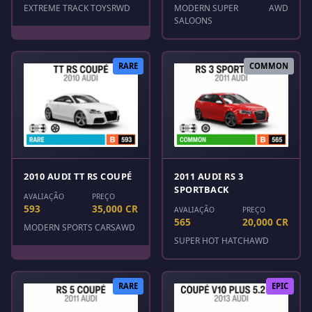
EXTREME TRACK TOYS
RWD
MODERN SUPER
AWD
SALOONS
RARE
COMMON
2010 AUDI TT RS COUPÉ
2011 AUDI RS 3
SPORTBACK
AVALIAÇÃO
PREÇO
593
35,000 CR
AVALIAÇÃO
PREÇO
565
20,000 CR
MODERN SPORTS CARS
AWD
SUPER HOT HATCH
AWD
RARE
EPIC