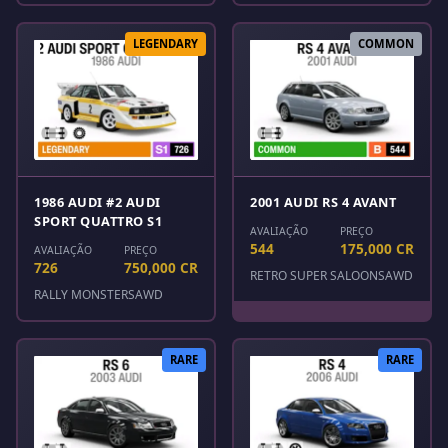
LEGENDARY
COMMON
1986 AUDI #2 AUDI
2001 AUDI RS 4 AVANT
SPORT QUATTRO S1
AVALIAÇÃO
PREÇO
544
175,000 CR
AVALIAÇÃO
PREÇO
726
750,000 CR
RETRO SUPER SALOONS
AWD
RALLY MONSTERS
AWD
RARE
RARE