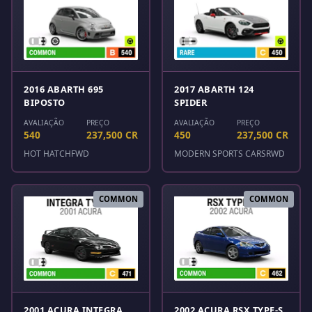
2016 ABARTH 695
2017 ABARTH 124
BIPOSTO
SPIDER
AVALIAÇÃO
PREÇO
AVALIAÇÃO
PREÇO
540
237,500 CR
450
237,500 CR
HOT HATCH
FWD
MODERN SPORTS CARS
RWD
COMMON
COMMON
2001 ACURA INTEGRA
2002 ACURA RSX TYPE-S