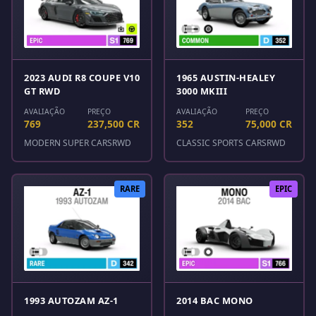
2023 AUDI R8 COUPE V10
1965 AUSTIN-HEALEY
GT RWD
3000 MKIII
AVALIAÇÃO
PREÇO
AVALIAÇÃO
PREÇO
769
237,500 CR
352
75,000 CR
MODERN SUPER CARS
RWD
CLASSIC SPORTS CARS
RWD
RARE
EPIC
1993 AUTOZAM AZ-1
2014 BAC MONO