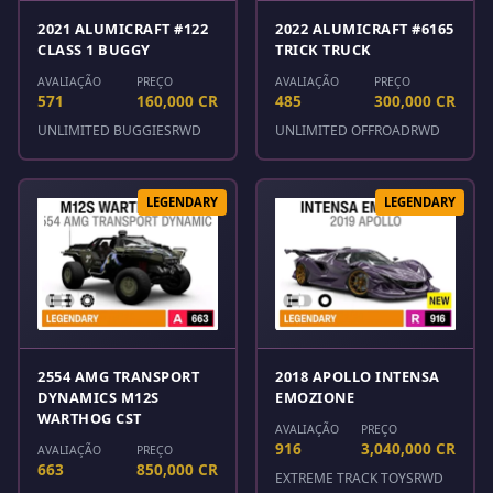
2021 ALUMICRAFT #122
2022 ALUMICRAFT #6165
CLASS 1 BUGGY
TRICK TRUCK
AVALIAÇÃO
PREÇO
AVALIAÇÃO
PREÇO
571
160,000 CR
485
300,000 CR
UNLIMITED BUGGIES
RWD
UNLIMITED OFFROAD
RWD
LEGENDARY
LEGENDARY
2554 AMG TRANSPORT
2018 APOLLO INTENSA
DYNAMICS M12S
EMOZIONE
WARTHOG CST
AVALIAÇÃO
PREÇO
916
3,040,000 CR
AVALIAÇÃO
PREÇO
663
850,000 CR
EXTREME TRACK TOYS
RWD