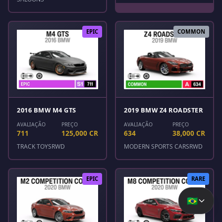
EPIC
COMMON
2016 BMW M4 GTS
2019 BMW Z4 ROADSTER
AVALIAÇÃO
PREÇO
AVALIAÇÃO
PREÇO
711
125,000 CR
634
38,000 CR
TRACK TOYS
RWD
MODERN SPORTS CARS
RWD
EPIC
RARE
🇧🇷