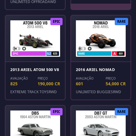
UNLIMITED OFFROAD
AWD
EPIC
RARE
2013 ARIEL ATOM 500 V8
2016 ARIEL NOMAD
AVALIAÇÃO
PREÇO
AVALIAÇÃO
PREÇO
825
190,000 CR
601
54,000 CR
EXTREME TRACK TOYS
RWD
UNLIMITED BUGGIES
RWD
EPIC
RARE