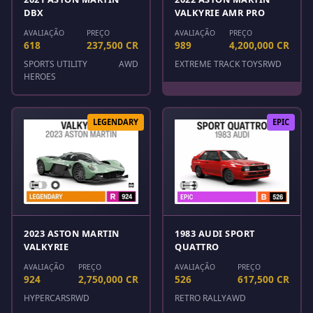
DBX
VALKYRIE AMR PRO
AVALIAÇÃO
PREÇO
AVALIAÇÃO
PREÇO
618
237,500 CR
989
4,200,000 CR
SPORTS UTILITY
AWD
EXTREME TRACK TOYS
RWD
HEROES
LEGENDARY
EPIC
2023 ASTON MARTIN
1983 AUDI SPORT
VALKYRIE
QUATTRO
AVALIAÇÃO
PREÇO
AVALIAÇÃO
PREÇO
924
2,750,000 CR
526
617,500 CR
HYPERCARS
RWD
RETRO RALLY
AWD