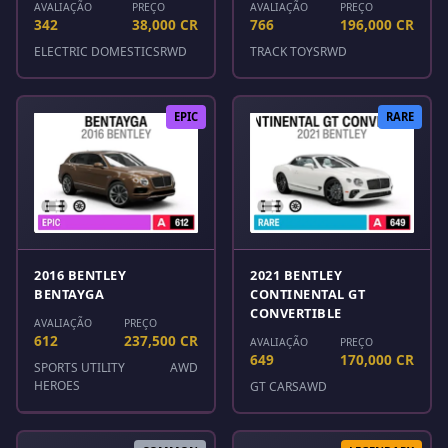
AVALIAÇÃO
PREÇO
AVALIAÇÃO
PREÇO
342
38,000 CR
766
196,000 CR
ELECTRIC DOMESTICS
RWD
TRACK TOYS
RWD
EPIC
RARE
2016 BENTLEY
2021 BENTLEY
BENTAYGA
CONTINENTAL GT
CONVERTIBLE
AVALIAÇÃO
PREÇO
612
237,500 CR
AVALIAÇÃO
PREÇO
649
170,000 CR
SPORTS UTILITY
AWD
HEROES
GT CARS
AWD