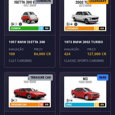
COMMON
LEGENDARY
1957 BMW ISETTA 300
1973 BMW 2002 TURBO
AVALIAÇÃO
PREÇO
AVALIAÇÃO
PREÇO
100
84,000 CR
424
127,000 CR
CULT CARS
RWD
CLASSIC SPORTS CARS
RWD
TREASURE CAR
RARE