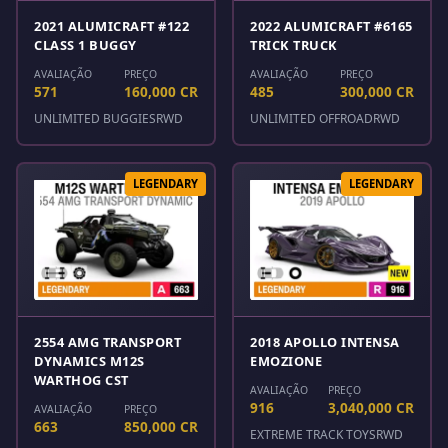
2021 ALUMICRAFT #122
2022 ALUMICRAFT #6165
CLASS 1 BUGGY
TRICK TRUCK
AVALIAÇÃO
PREÇO
AVALIAÇÃO
PREÇO
571
160,000 CR
485
300,000 CR
UNLIMITED BUGGIES
RWD
UNLIMITED OFFROAD
RWD
LEGENDARY
LEGENDARY
2554 AMG TRANSPORT
2018 APOLLO INTENSA
DYNAMICS M12S
EMOZIONE
WARTHOG CST
AVALIAÇÃO
PREÇO
916
3,040,000 CR
AVALIAÇÃO
PREÇO
663
850,000 CR
EXTREME TRACK TOYS
RWD