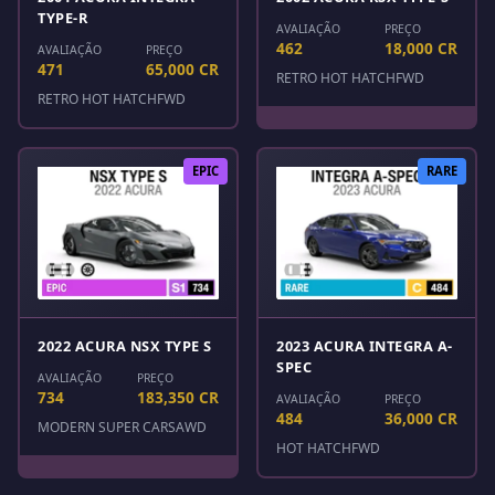
TYPE-R
AVALIAÇÃO
PREÇO
462
18,000 CR
AVALIAÇÃO
PREÇO
471
65,000 CR
RETRO HOT HATCH
FWD
RETRO HOT HATCH
FWD
EPIC
RARE
2022 ACURA NSX TYPE S
2023 ACURA INTEGRA A-
SPEC
AVALIAÇÃO
PREÇO
734
183,350 CR
AVALIAÇÃO
PREÇO
484
36,000 CR
MODERN SUPER CARS
AWD
HOT HATCH
FWD