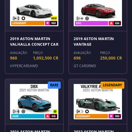
2019 ASTON MARTIN
2019 ASTON MARTIN
VALHALLA CONCEPT CAR
VANTAGE
AVALIAÇÃO
PREÇO
AVALIAÇÃO
PREÇO
960
1,092,500 CR
696
250,000 CR
HYPERCARS
AWD
GT CARS
RWD
RARE
LEGENDARY
2021 ASTON MARTIN
2022 ASTON MARTIN