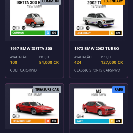
COMMON
LEGENDARY
1957 BMW ISETTA 300
1973 BMW 2002 TURBO
AVALIAÇÃO
PREÇO
AVALIAÇÃO
PREÇO
100
84,000 CR
424
127,000 CR
CULT CARS
RWD
CLASSIC SPORTS CARS
RWD
TREASURE CAR
RARE