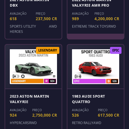
DBX
VALKYRIE AMR PRO
AVALIAÇÃO
PREÇO
AVALIAÇÃO
PREÇO
618
237,500 CR
989
4,200,000 CR
SPORTS UTILITY
AWD
EXTREME TRACK TOYS
RWD
HEROES
LEGENDARY
EPIC
2023 ASTON MARTIN
1983 AUDI SPORT
VALKYRIE
QUATTRO
AVALIAÇÃO
PREÇO
AVALIAÇÃO
PREÇO
924
2,750,000 CR
526
617,500 CR
HYPERCARS
RWD
RETRO RALLY
AWD