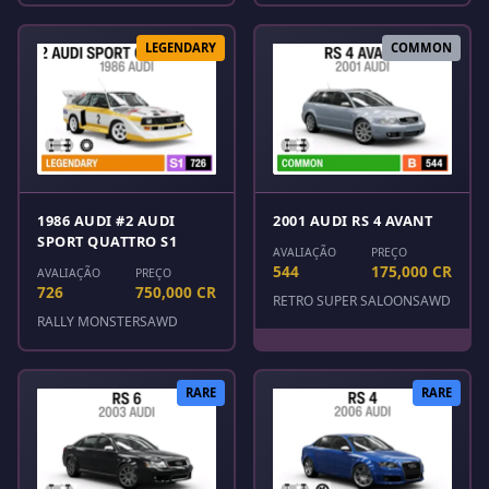
LEGENDARY
COMMON
1986 AUDI #2 AUDI
2001 AUDI RS 4 AVANT
SPORT QUATTRO S1
AVALIAÇÃO
PREÇO
544
175,000 CR
AVALIAÇÃO
PREÇO
726
750,000 CR
RETRO SUPER SALOONS
AWD
RALLY MONSTERS
AWD
RARE
RARE