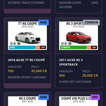
EXTREME TRACK TOYS
RWD
MODERN SUPER
AWD
SALOONS
RARE
COMMON
2010 AUDI TT RS COUPÉ
2011 AUDI RS 3
SPORTBACK
AVALIAÇÃO
PREÇO
593
35,000 CR
AVALIAÇÃO
PREÇO
565
20,000 CR
MODERN SPORTS CARS
AWD
SUPER HOT HATCH
AWD
RARE
EPIC