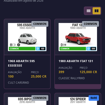
Atualizado em agosto de 2026
COMMON
COMMON
1968 ABARTH 595
1980 ABARTH FIAT 131
ESSEESSE
AVALIAÇÃO
PREÇO
399
125,000 CR
AVALIAÇÃO
PREÇO
100
25,000 CR
CLASSIC RALLY
RWD
CULT CARS
RWD
COMMON
RARE