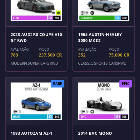
2023 AUDI R8 COUPE V10
1965 AUSTIN-HEALEY
GT RWD
3000 MKIII
AVALIAÇÃO
PREÇO
AVALIAÇÃO
PREÇO
769
237,500 CR
352
75,000 CR
MODERN SUPER CARS
RWD
CLASSIC SPORTS CARS
RWD
RARE
EPIC
1993 AUTOZAM AZ-1
2014 BAC MONO