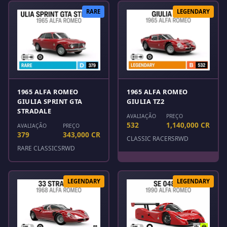
RARE
LEGENDARY
1965 ALFA ROMEO
1965 ALFA ROMEO
GIULIA SPRINT GTA
GIULIA TZ2
STRADALE
AVALIAÇÃO
PREÇO
532
1,140,000 CR
AVALIAÇÃO
PREÇO
379
343,000 CR
CLASSIC RACERS
RWD
RARE CLASSICS
RWD
LEGENDARY
LEGENDARY