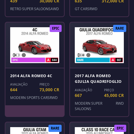
439
30,000 CR
635
312,000 CR
RETRO SUPER SALOONS
AWD
GT CARS
RWD
EPIC
RARE
2014 ALFA ROMEO 4C
2017 ALFA ROMEO
GIULIA QUADRIFOGLIO
AVALIAÇÃO
PREÇO
644
73,000 CR
AVALIAÇÃO
PREÇO
667
45,000 CR
MODERN SPORTS CARS
RWD
MODERN SUPER
RWD
SALOONS
RARE
EPIC