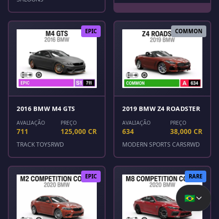
EPIC
COMMON
2016 BMW M4 GTS
2019 BMW Z4 ROADSTER
AVALIAÇÃO
PREÇO
AVALIAÇÃO
PREÇO
711
125,000 CR
634
38,000 CR
TRACK TOYS
RWD
MODERN SPORTS CARS
RWD
EPIC
RARE
🇧🇷