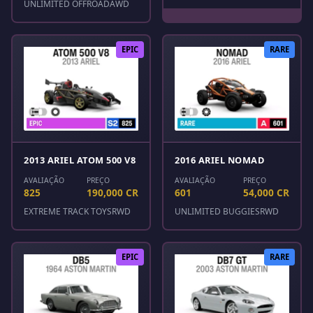
UNLIMITED OFFROAD
AWD
EPIC
RARE
2013 ARIEL ATOM 500 V8
2016 ARIEL NOMAD
AVALIAÇÃO
PREÇO
AVALIAÇÃO
PREÇO
825
190,000 CR
601
54,000 CR
EXTREME TRACK TOYS
RWD
UNLIMITED BUGGIES
RWD
EPIC
RARE