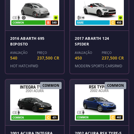
2016 ABARTH 695
2017 ABARTH 124
BIPOSTO
SPIDER
AVALIAÇÃO
PREÇO
AVALIAÇÃO
PREÇO
540
237,500 CR
450
237,500 CR
HOT HATCH
FWD
MODERN SPORTS CARS
RWD
COMMON
COMMON
2001 ACURA INTEGRA
2002 ACURA RSX TYPE-S