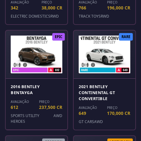
AVALIAÇÃO
PREÇO
AVALIAÇÃO
PREÇO
342
38,000 CR
766
196,000 CR
ELECTRIC DOMESTICS
RWD
TRACK TOYS
RWD
EPIC
RARE
2016 BENTLEY
2021 BENTLEY
BENTAYGA
CONTINENTAL GT
CONVERTIBLE
AVALIAÇÃO
PREÇO
612
237,500 CR
AVALIAÇÃO
PREÇO
649
170,000 CR
SPORTS UTILITY
AWD
HEROES
GT CARS
AWD