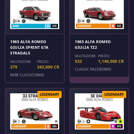
1965 ALFA ROMEO
1965 ALFA ROMEO
GIULIA SPRINT GTA
GIULIA TZ2
STRADALE
VALUTAZIONE
PREZZO
532
1,140,000 CR
VALUTAZIONE
PREZZO
379
343,000 CR
CLASSIC RACERS
RWD
RARE CLASSICS
RWD
LEGENDARY
LEGENDARY