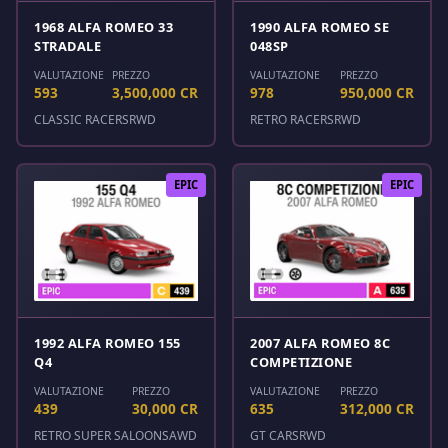
1968 ALFA ROMEO 33
1990 ALFA ROMEO SE
STRADALE
048SP
VALUTAZIONE
PREZZO
VALUTAZIONE
PREZZO
593
3,500,000 CR
978
950,000 CR
CLASSIC RACERS
RWD
RETRO RACERS
RWD
EPIC
EPIC
1992 ALFA ROMEO 155
2007 ALFA ROMEO 8C
Q4
COMPETIZIONE
VALUTAZIONE
PREZZO
VALUTAZIONE
PREZZO
439
30,000 CR
635
312,000 CR
RETRO SUPER SALOONS
AWD
GT CARS
RWD