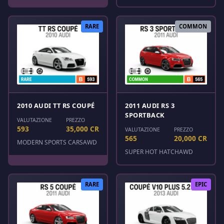
RARE
COMMON
2010 AUDI TT RS COUPÉ
2011 AUDI RS 3
SPORTBACK
VALUTAZIONE
PREZZO
593
35,000 CR
VALUTAZIONE
PREZZO
565
20,000 CR
MODERN SPORTS CARS
AWD
SUPER HOT HATCH
AWD
RARE
EPIC