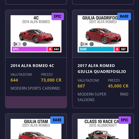
EPIC
RARE
2014 ALFA ROMEO 4C
2017 ALFA ROMEO
GIULIA QUADRIFOGLIO
VALUTAZIONE
PREZZO
644
73,000 CR
VALUTAZIONE
PREZZO
667
45,000 CR
MODERN SPORTS CARS
RWD
MODERN SUPER
RWD
SALOONS
RARE
EPIC