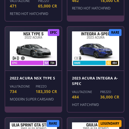
462
18,000 CR
VALUTAZIONE
PREZZO
471
65,000 CR
RETRO HOT HATCH
FWD
RETRO HOT HATCH
FWD
EPIC
RARE
2022 ACURA NSX TYPE S
2023 ACURA INTEGRA A-
SPEC
VALUTAZIONE
PREZZO
734
183,350 CR
VALUTAZIONE
PREZZO
484
36,000 CR
MODERN SUPER CARS
AWD
HOT HATCH
FWD
RARE
LEGENDARY