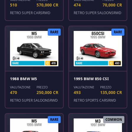
510
570,000 CR
474
70,000 CR
RETRO SUPER CARS
RWD
RETRO SUPER SALOONS
RWD
RARE
RARE
1988 BMW M5
1995 BMW 850 CSI
VALUTAZIONE
PREZZO
VALUTAZIONE
PREZZO
470
250,000 CR
493
135,000 CR
RETRO SUPER SALOONS
RWD
RETRO SPORTS CARS
RWD
RARE
COMMON