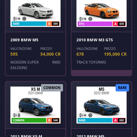
2009 BMW M5
2010 BMW M3 GTS
VALUTAZIONE
PREZZO
VALUTAZIONE
PREZZO
595
54,000 CR
678
195,000 CR
MODERN SUPER
RWD
TRACK TOYS
RWD
SALOONS
COMMON
RARE
2011 BMW X5 M
2012 BMW M5