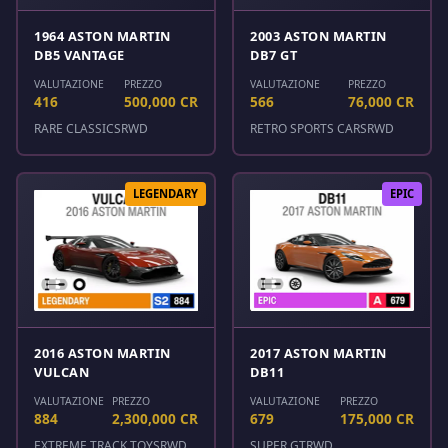
1964 ASTON MARTIN
2003 ASTON MARTIN
DB5 VANTAGE
DB7 GT
VALUTAZIONE
PREZZO
VALUTAZIONE
PREZZO
416
500,000 CR
566
76,000 CR
RARE CLASSICS
RWD
RETRO SPORTS CARS
RWD
LEGENDARY
EPIC
2016 ASTON MARTIN
2017 ASTON MARTIN
VULCAN
DB11
VALUTAZIONE
PREZZO
VALUTAZIONE
PREZZO
884
2,300,000 CR
679
175,000 CR
EXTREME TRACK TOYS
RWD
SUPER GT
RWD