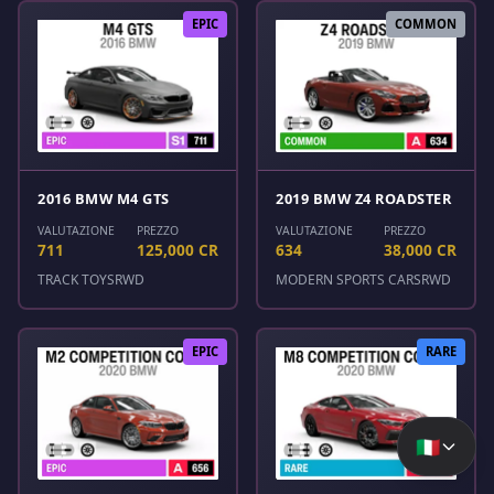
EPIC
COMMON
2016 BMW M4 GTS
2019 BMW Z4 ROADSTER
VALUTAZIONE
PREZZO
VALUTAZIONE
PREZZO
711
125,000 CR
634
38,000 CR
TRACK TOYS
RWD
MODERN SPORTS CARS
RWD
EPIC
RARE
🇮🇹