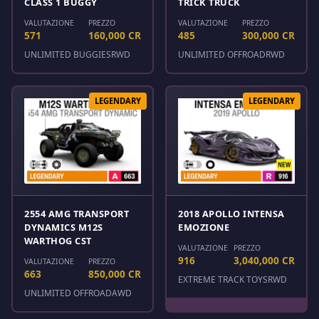
CLASS 1 BUGGY
TRICK TRUCK
VALUTAZIONE
PREZZO
VALUTAZIONE
PREZZO
571
160,000 CR
485
300,000 CR
UNLIMITED BUGGIES
RWD
UNLIMITED OFFROAD
RWD
LEGENDARY
LEGENDARY
2554 AMG TRANSPORT
2018 APOLLO INTENSA
DYNAMICS M12S
EMOZIONE
WARTHOG CST
VALUTAZIONE
PREZZO
916
3,040,000 CR
VALUTAZIONE
PREZZO
663
850,000 CR
EXTREME TRACK TOYS
RWD
UNLIMITED OFFROAD
AWD