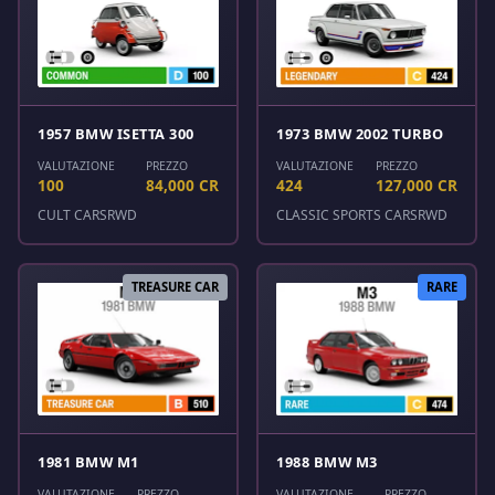
1957 BMW ISETTA 300
1973 BMW 2002 TURBO
VALUTAZIONE
PREZZO
VALUTAZIONE
PREZZO
100
84,000 CR
424
127,000 CR
CULT CARS
RWD
CLASSIC SPORTS CARS
RWD
TREASURE CAR
RARE
1981 BMW M1
1988 BMW M3
VALUTAZIONE
PREZZO
VALUTAZIONE
PREZZO