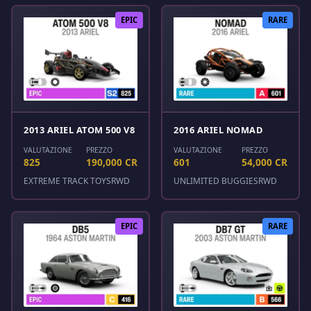
EPIC
RARE
2013 ARIEL ATOM 500 V8
2016 ARIEL NOMAD
VALUTAZIONE
PREZZO
VALUTAZIONE
PREZZO
825
190,000 CR
601
54,000 CR
EXTREME TRACK TOYS
RWD
UNLIMITED BUGGIES
RWD
EPIC
RARE