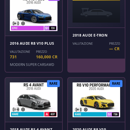
2018 AUDI E-TRON
2016 AUDI R8 V10 PLUS
VALUTAZIONE
PREZZO
— CR
VALUTAZIONE
PREZZO
731
160,000 CR
MODERN SUPER CARS
AWD
RARE
RARE
2018 AUDI RS 4 AVANT
2020 AUDI R8 V10