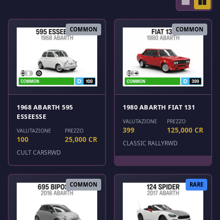
COMMON
COMMON
1968 ABARTH 595
1980 ABARTH FIAT 131
ESSEESSE
VALUTAZIONE
PREZZO
399
125,000 CR
VALUTAZIONE
PREZZO
100
25,000 CR
CLASSIC RALLY
RWD
CULT CARS
RWD
COMMON
RARE