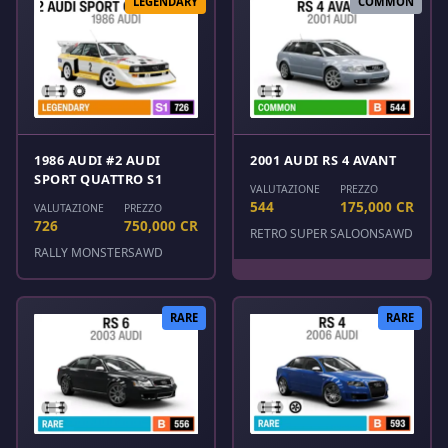
LEGENDARY
COMMON
1986 AUDI #2 AUDI
2001 AUDI RS 4 AVANT
SPORT QUATTRO S1
VALUTAZIONE
PREZZO
544
175,000 CR
VALUTAZIONE
PREZZO
726
750,000 CR
RETRO SUPER SALOONS
AWD
RALLY MONSTERS
AWD
RARE
RARE