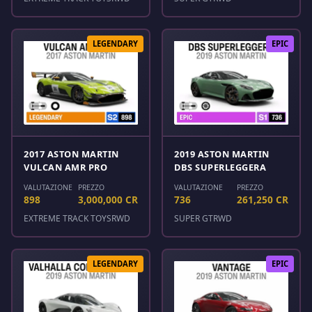
LEGENDARY
EPIC
2017 ASTON MARTIN
2019 ASTON MARTIN
VULCAN AMR PRO
DBS SUPERLEGGERA
VALUTAZIONE
PREZZO
VALUTAZIONE
PREZZO
898
3,000,000 CR
736
261,250 CR
EXTREME TRACK TOYS
RWD
SUPER GT
RWD
LEGENDARY
EPIC