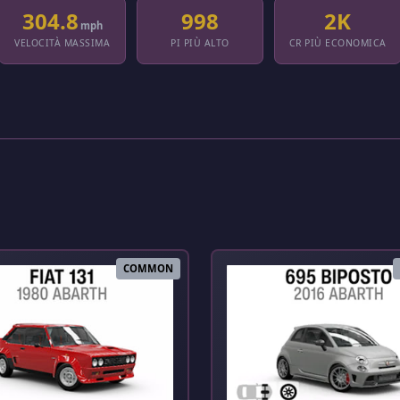
304.8
998
2K
mph
VELOCITÀ MASSIMA
PI PIÙ ALTO
CR PIÙ ECONOMICA
COMMON