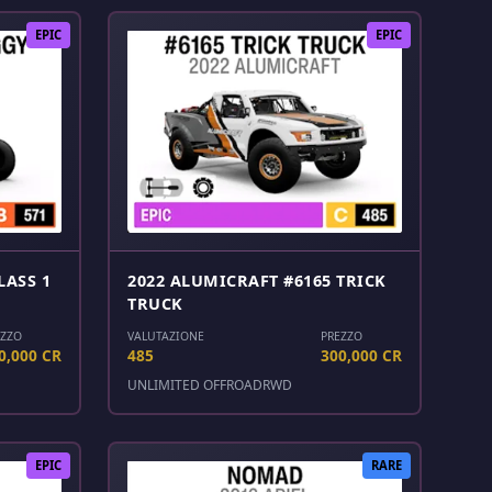
EPIC
EPIC
LASS 1
2022 ALUMICRAFT #6165 TRICK
TRUCK
EZZO
VALUTAZIONE
PREZZO
0,000 CR
485
300,000 CR
UNLIMITED OFFROAD
RWD
EPIC
RARE