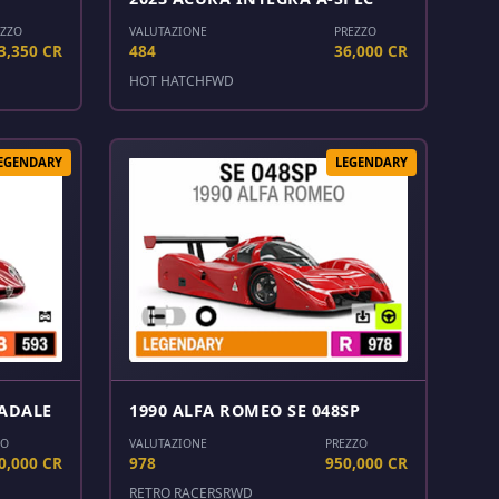
EZZO
VALUTAZIONE
PREZZO
3,350 CR
484
36,000 CR
HOT HATCH
FWD
EGENDARY
LEGENDARY
RADALE
1990 ALFA ROMEO SE 048SP
ZO
VALUTAZIONE
PREZZO
0,000 CR
978
950,000 CR
RETRO RACERS
RWD