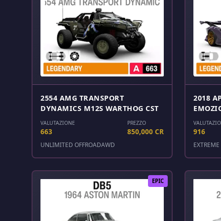
2554 AMG TRANSPORT
2018 A
DYNAMICS M12S WARTHOG CST
EMOZI
VALUTAZIONE
PREZZO
VALUTAZI
663
850,000 CR
916
UNLIMITED OFFROAD
AWD
EXTREME 
EPIC