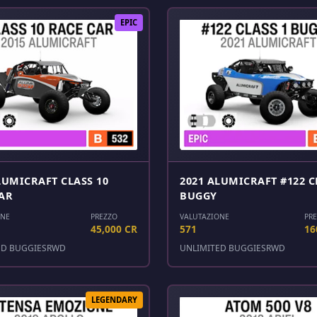
EPIC
LUMICRAFT CLASS 10
2021 ALUMICRAFT #122 C
AR
BUGGY
ONE
PREZZO
VALUTAZIONE
PR
45,000 CR
571
16
ED BUGGIES
RWD
UNLIMITED BUGGIES
RWD
LEGENDARY