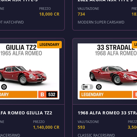
ONE
PREZZO
VALUTAZIONE
PR
18,000 CR
734
18
OT HATCH
FWD
MODERN SUPER CARS
AWD
LEGENDARY
L
LFA ROMEO GIULIA TZ2
1968 ALFA ROMEO 33 ST
ONE
PREZZO
VALUTAZIONE
PREZ
1,140,000 CR
593
3,50
RACERS
RWD
CLASSIC RACERS
RWD