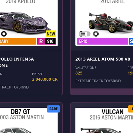
POLLO INTENSA
2013 ARIEL ATOM 500 V8
ONE
VALUTAZIONE
PR
825
19
ONE
PREZZO
3,040,000 CR
EXTREME TRACK TOYS
RWD
TRACK TOYS
RWD
RARE
L