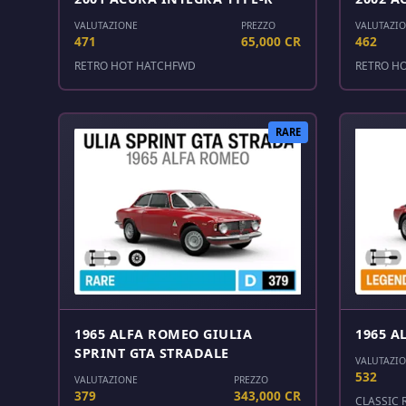
VALUTAZIONE
PREZZO
VALUTAZI
471
65,000 CR
462
RETRO HOT HATCH
FWD
RETRO H
RARE
1965 ALFA ROMEO GIULIA
1965 A
SPRINT GTA STRADALE
VALUTAZI
532
VALUTAZIONE
PREZZO
379
343,000 CR
CLASSIC 