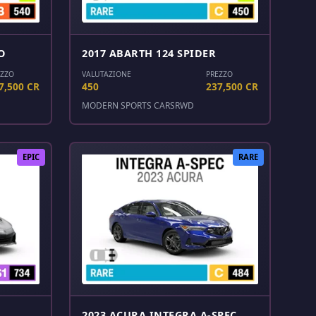
O
2017 ABARTH 124 SPIDER
EZZO
VALUTAZIONE
PREZZO
7,500 CR
450
237,500 CR
MODERN SPORTS CARS
RWD
EPIC
RARE
2023 ACURA INTEGRA A-SPEC