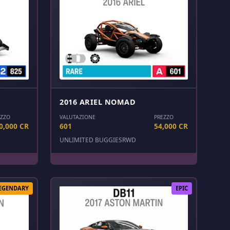
2016 ARIEL NOMAD
EZZO
VALUTAZIONE
PREZZO
0,000 CR
601
54,000 CR
UNLIMITED BUGGIES
RWD
EGENDARY
EPIC