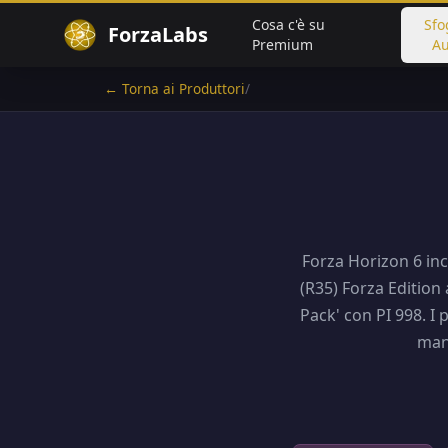
Cosa c'è su
Sfo
ForzaLabs
Premium
Au
← Torna ai Produttori
/
Forza Horizon 6 inc
(R35) Forza Edition 
Pack' con PI 998. I
mane