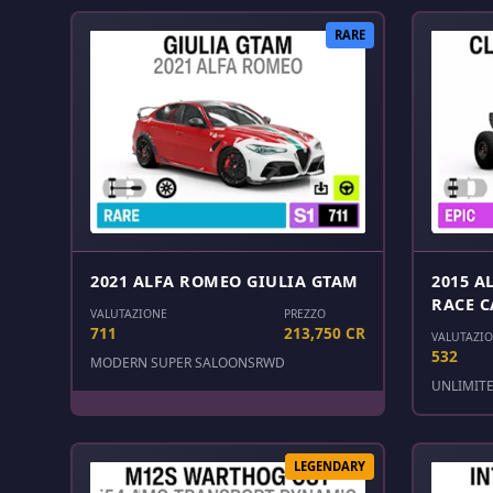
RARE
2021 ALFA ROMEO GIULIA GTAM
2015 A
RACE C
VALUTAZIONE
PREZZO
711
213,750 CR
VALUTAZI
532
MODERN SUPER SALOONS
RWD
UNLIMIT
LEGENDARY