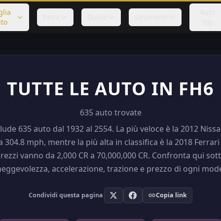
glia
Auto
Extra
Guide
Strumenti
to
Top
TUTTE LE AUTO IN FH6
635 auto trovate
lude 635 auto dal 1932 al 2554. La più veloce è la 2012 Nissa
a 304.8 mph, mentre la più alta in classifica è la 2018 Ferra
 prezzi vanno da 2,000 CR a 70,000,000 CR. Confronta qui sot
ggevolezza, accelerazione, trazione e prezzo di ogni mode
Condividi questa pagina
Copia link