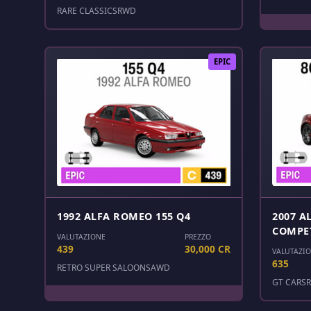
RARE CLASSICS
RWD
EPIC
1992 ALFA ROMEO 155 Q4
2007 A
COMPE
VALUTAZIONE
PREZZO
439
30,000 CR
VALUTAZI
635
RETRO SUPER SALOONS
AWD
GT CARS