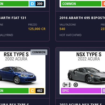
BARTH FIAT 131
2016 ABARTH 695 BIPOST
ONE
PREZZO
VALUTAZIONE
PR
125,000 CR
540
23
RALLY
RWD
HOT HATCH
FWD
COMMON
CURA RSX TYPE-S
2022 ACURA NSX TYPE S