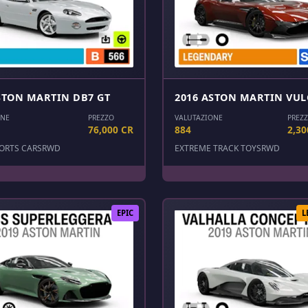
STON MARTIN DB7 GT
2016 ASTON MARTIN VU
ONE
PREZZO
VALUTAZIONE
PREZ
76,000 CR
884
2,30
ORTS CARS
RWD
EXTREME TRACK TOYS
RWD
EPIC
L