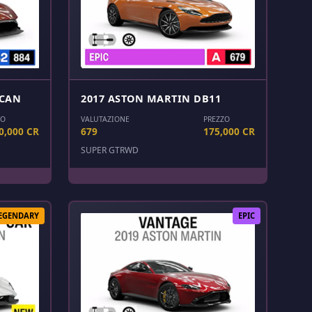
LCAN
2017 ASTON MARTIN DB11
ZO
VALUTAZIONE
PREZZO
0,000 CR
679
175,000 CR
SUPER GT
RWD
EGENDARY
EPIC