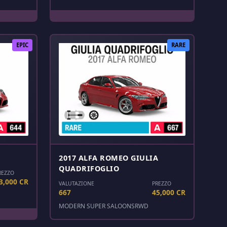
EPIC
RARE
2017 ALFA ROMEO GIULIA
QUADRIFOGLIO
REZZO
3,000 CR
VALUTAZIONE
PREZZO
667
45,000 CR
MODERN SUPER SALOONS
RWD