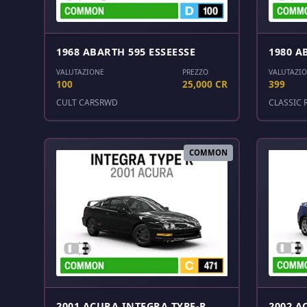
1968 ABARTH 595 ESSEESSE
1980 A
VALUTAZIONE
PREZZO
VALUTAZI
100
25,000 CR
399
CULT CARS
RWD
CLASSIC 
COMMON
2001 ACURA INTEGRA TYPE-R
2002 A