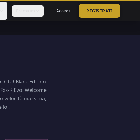
Premium
Accedi
REGISTRATI
n Gt-R Black Edition
ri Fxx-K Evo 'Welcome
to velocità massima,
llo .