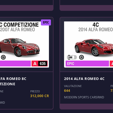
EPIC
LFA ROMEO 8C
2014 ALFA ROMEO 4C
TIZIONE
VALUTAZIONE
P
644
7
ONE
PREZZO
312,000 CR
MODERN SPORTS CARS
RWD
RWD