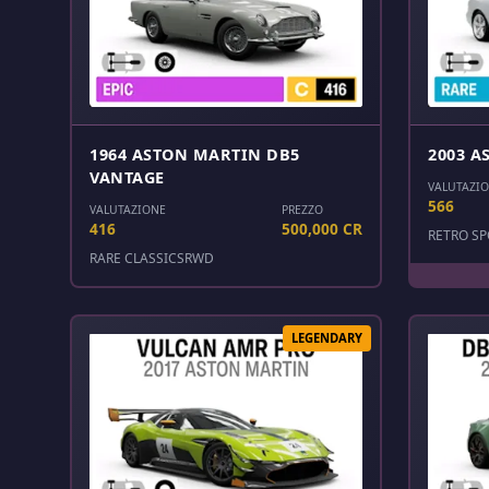
1964 ASTON MARTIN DB5
2003 A
VANTAGE
VALUTAZI
566
VALUTAZIONE
PREZZO
416
500,000 CR
RETRO SP
RARE CLASSICS
RWD
LEGENDARY